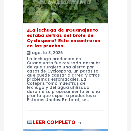
e
n
t
¿La lechuga de #Guanajuato
estaba detrás del brote de
Cyclospora? Esto encontraron
r
en las pruebas
agosto 8, 2026
a
La lechuga producida en
Guanajuato fue revisada después
de que surgiera una alerta por
casos de Cyclospora, un parásito
d
que puede causar diarrea y otros
problemas estomacales. La
Cofepris tomó muestras de
a
lechuga y del agua utilizada
durante su procesamiento en una
planta que exporta productos a
Estados Unidos. En total, se…
s
LEER COMPLETO