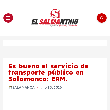
S
a
l
t
a
r
a
l
c
o
El Salmantino - medios/noticias/editorial
n
t
e
Inicio
n
i
d
o
Es bueno el servicio de
transporte público en
Salamanca: ERM.
SALAMANCA
julio 15, 2016