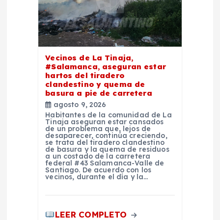
ó
n
d
Vecinos de La Tinaja,
#Salamanca, aseguran estar
e
hartos del tiradero
clandestino y quema de
basura a pie de carretera
e
agosto 9, 2026
Habitantes de la comunidad de La
Tinaja aseguran estar cansados
n
de un problema que, lejos de
desaparecer, continúa creciendo,
se trata del tiradero clandestino
t
de basura y la quema de residuos
a un costado de la carretera
federal #43 Salamanca-Valle de
Santiago. De acuerdo con los
r
vecinos, durante el día y la…
a
LEER COMPLETO