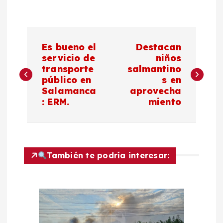
N
Es bueno el
Destacan
a
servicio de
niños
transporte
salmantino
público en
s en
v
Salamanca
aprovecha
: ERM.
miento
e
g
a
También te podría interesar:
c
i