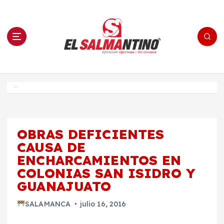
S
a
l
t
a
r
a
l
c
o
El Salmantino - medios/noticias/editorial
n
t
e
Inicio
n
i
d
o
OBRAS DEFICIENTES
CAUSA DE
ENCHARCAMIENTOS EN
COLONIAS SAN ISIDRO Y
GUANAJUATO
SALAMANCA
julio 16, 2016