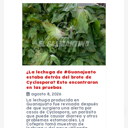
d
a
s
¿La lechuga de #Guanajuato
estaba detrás del brote de
Cyclospora? Esto encontraron
en las pruebas
agosto 8, 2026
La lechuga producida en
Guanajuato fue revisada después
de que surgiera una alerta por
casos de Cyclospora, un parásito
que puede causar diarrea y otros
problemas estomacales. La
Cofepris tomó muestras de