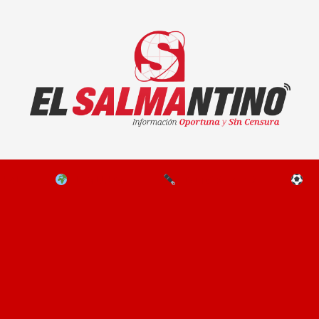
El Salmantino - medios/noticias/editorial
NAL
EL MUNDO
EDITORIALES
D