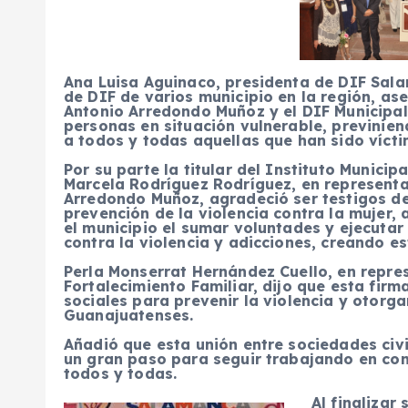
Ana Luisa Aguinaco, presidenta de DIF Sala
de DIF de varios municipio en la región, as
Antonio Arredondo Muñoz y el DIF Municipal
personas en situación vulnerable, previnien
a todos y todas aquellas que han sido vícti
Por su parte la titular del Instituto Munici
Marcela Rodríguez Rodríguez, en representa
Arredondo Muñoz, agradeció ser testigos 
prevención de la violencia contra la mujer
el municipio el sumar voluntades y ejecuta
contra la violencia y adicciones, creando e
Perla Monserrat Hernández Cuello, en repres
Fortalecimiento Familiar, dijo que esta fir
sociales para prevenir la violencia y otorga
Guanajuatenses.
Añadió que esta unión entre sociedades civ
un gran paso para seguir trabajando en cont
todos y todas.
Al fina
lizar