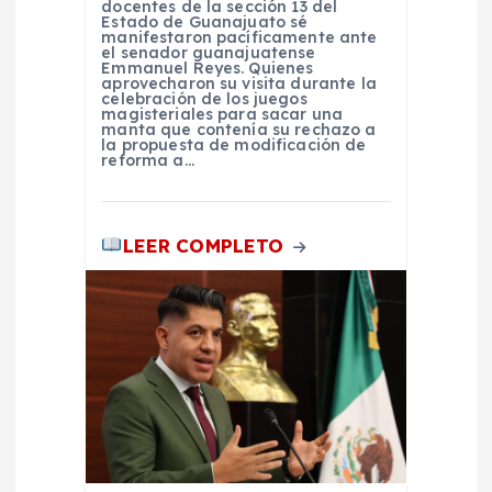
docentes de la sección 13 del
t
Estado de Guanajuato sé
manifestaron pacíficamente ante
el senador guanajuatense
r
Emmanuel Reyes. Quienes
aprovecharon su visita durante la
celebración de los juegos
magisteriales para sacar una
a
manta que contenía su rechazo a
la propuesta de modificación de
reforma a…
d
a
LEER COMPLETO
s