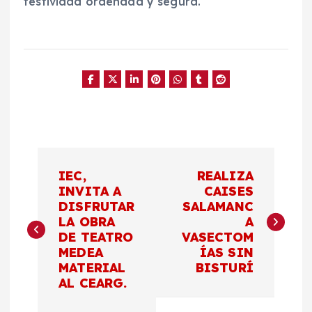
festividad ordenada y segura.
N
IEC,
REALIZA
a
INVITA A
CAISES
DISFRUTAR
SALAMANC
LA OBRA
A
v
DE TEATRO
VASECTOM
MEDEA
ÍAS SIN
e
MATERIAL
BISTURÍ
AL CEARG.
g