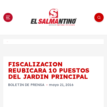
S
a
l
t
a
r
a
l
c
o
El Salmantino - medios/noticias/editorial
n
t
e
Inicio
n
i
d
o
FISCALIZACION
REUBICARA 10 PUESTOS
DEL JARDIN PRINCIPAL
BOLETIN DE PRENSA
mayo 21, 2016