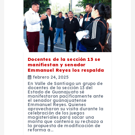
d
e
e
n
Docentes de la sección 13 se
manifiestan y senador
t
Emmanuel Reyes los respalda
febrero 24, 2025
r
En Valle de Santiago un grupo de
docentes de la sección 13 del
Estado de Guanajuato sé
manifestaron pacíficamente ante
a
el senador guanajuatense
Emmanuel Reyes. Quienes
aprovecharon su visita durante la
d
celebración de los juegos
magisteriales para sacar una
manta que contenía su rechazo a
la propuesta de modificación de
a
reforma a…