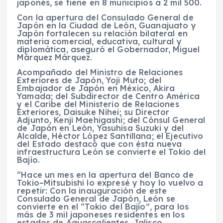
japonés, se tiene en 8 municipios a 2 mil 500.
Con la apertura del Consulado General de
Japón en la Ciudad de León, Guanajuato y
Japón fortalecen su relación bilateral en
materia comercial, educativa, cultural y
diplomática, aseguró el Gobernador, Miguel
Márquez Márquez.
Acompañado del Ministro de Relaciones
Exteriores de Japón, Yoji Muto; del
Embajador de Japón en México, Akira
Yamada; del Subdirector de Centro América
y el Caribe del Ministerio de Relaciones
Exteriores, Daisuke Nihei; su Director
Adjunto, Kenji Maehigashi; del Cónsul General
de Japón en León, Yasuhisa Suzuki y del
Alcalde, Héctor López Santillana; el Ejecutivo
del Estado destacó que con ésta nueva
infraestructura León se convierte el Tokio del
Bajío.
“Hace un mes en la apertura del Banco de
Tokio–Mitsubishi lo expresé y hoy lo vuelvo a
repetir: Con la inauguración de este
Consulado General de Japón, León se
convierte en el “Tokio del Bajío”, para los
más de 3 mil japoneses residentes en los
estados de Aguascalientes, Jalisco,