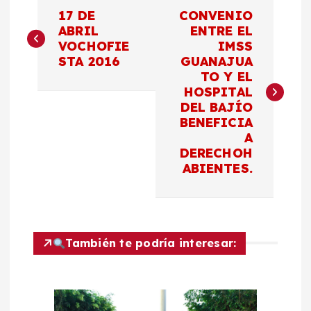
N
17 DE
CONVENIO
a
ABRIL
ENTRE EL
VOCHOFIE
IMSS
STA 2016
GUANAJUA
v
TO Y EL
HOSPITAL
e
DEL BAJÍO
BENEFICIA
g
A
DERECHOH
a
ABIENTES.
c
i
También te podría interesar:
ó
n