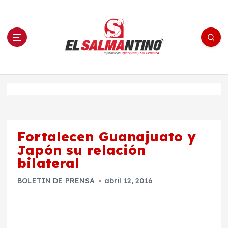
S
a
l
t
a
r
a
l
c
o
El Salmantino - medios/noticias/editorial
n
t
e
Inicio
n
i
d
o
Fortalecen Guanajuato y
Japón su relación
bilateral
BOLETIN DE PRENSA
abril 12, 2016