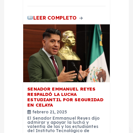
s
LEER COMPLETO
SENADOR EMMANUEL REYES
RESPALDÓ LA LUCHA
ESTUDIANTIL POR SEGURIDAD
EN CELAYA
febrero 21, 2025
El Senador Emmanuel Reyes dijo
admirar y apoyar la lucha y
valentía de las y los estudiantes
del Instituto Tecnológico de