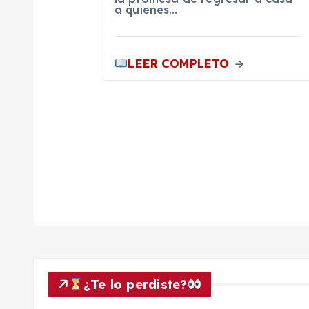
a quienes…
r
LEER COMPLETO
a
d
a
s
¿Te lo perdiste?