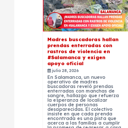
i
ó
Madres buscadoras hallan
n
prendas enterradas con
rastros de violencia en
#Salamanca y exigen
d
apoyo oficial
julio 28, 2026
e
En Salamanca, un nuevo
operativo de madres
buscadoras reveló prendas
e
enterradas con manchas de
sangre, hallazgo que refuerza
la esperanza de localizar
cuerpos de personas
n
desaparecidas. El colectivo
insiste en que cada prenda
encontrada es una pista que
t
acerca a las familias a cumplir
la promesa de regresar a casa