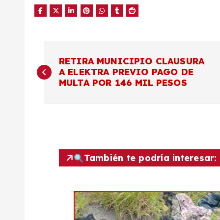
N
RETIRA MUNICIPIO CLAUSURA
A ELEKTRA PREVIO PAGO DE
a
MULTA POR 146 MIL PESOS
v
e
g
También te podría interesar:
a
c