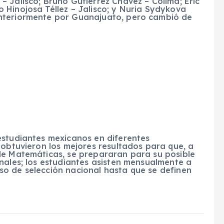
 Jalisco; Bruno Gutiérrez Chávez – Colima; Eric
 Hinojosa Téllez – Jalisco; y Nuria Sydykova
nteriormente por Guanajuato, pero cambió de
estudiantes mexicanos en diferentes
 obtuvieron los mejores resultados para que, a
de Matemáticas, se prepararan para su posible
nales; los estudiantes asisten mensualmente a
o de selección nacional hasta que se definen