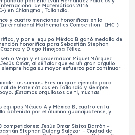
mpañado por: Eric Iván Hernández Palacios y
Internacional de Matemáticas 2016
-) en Chiangmai, Tailandia.
nce y cuatro menciones honoríficas en la
International Mathematics Competition –IMC-)
rífica, y por el equipo México B ganó medalla de
mención honorífica para Sebastián Stephan
Cázarez y Diego Hinojosa Téllez.
usebio Vega y el gobernador Miguel Márquez
esús Omar, al señalar que es un gran orgullo
ue siempre haga su mayor esfuerzo por continuar
mplir tus sueños. Eres un gran ejemplo para
nal de Matemáticas en Tailandia y siempre
oyo. ¡Estamos orgullosos de ti, muchas
s equipos México A y México B, cuatro en la
alla obtenida por el alumno guanajuatense, y
8 competidores: Jesús Omar Sistos Barrón –
bastián Stephan Dulong Salazar – Ciudad de