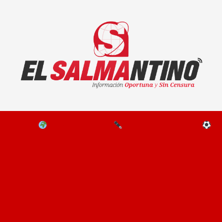
El Salmantino - medios/noticias/editorial
NAL
EL MUNDO
EDITORIALES
D