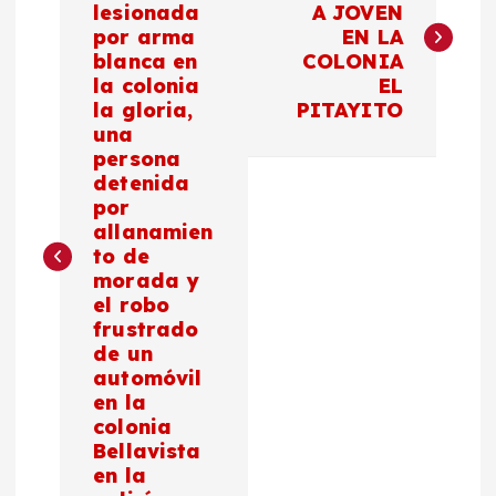
lesionada
A JOVEN
por arma
EN LA
v
blanca en
COLONIA
la colonia
EL
e
la gloria,
PITAYITO
una
g
persona
detenida
a
por
allanamien
c
to de
morada y
el robo
i
frustrado
de un
ó
automóvil
en la
n
colonia
Bellavista
d
en la