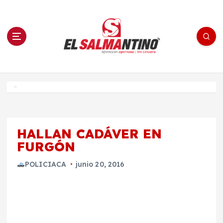
S
a
l
t
a
r
a
l
c
o
El Salmantino - medios/noticias/editorial
n
t
e
Inicio
n
i
d
o
HALLAN CADÁVER EN
FURGÓN
POLICIACA
junio 20, 2016