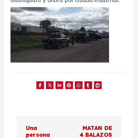
Guanajuato y ahora por ciudad industrial.
N
Una
MATAN DE
a
persona
4 BALAZOS