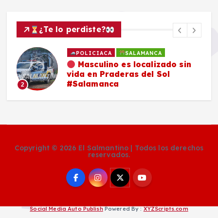
¿Te lo perdiste?
POLICIACA
SALAMANCA
Masculino es localizado sin
vida en Praderas del Sol
#Salamanca
2
Copyright © 2026 El Salmantino | Todos los derechos
reservados.
Social Media Auto Publish
Powered By :
XYZScripts.com