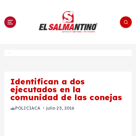
S
a
l
t
a
r
a
l
c
o
El Salmantino - medios/noticias/editorial
n
t
e
Inicio
n
i
d
o
Identifican a dos
ejecutados en la
comunidad de las conejas
POLICIACA
julio 25, 2016