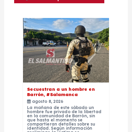
ó
n
d
e
e
n
Secuestran a un hombre en
t
Barrón, #Salamanca
agosto 8, 2026
La mañana de este sábado un
r
hombre fue privado de la libertad
en la comunidad de Barrón, sin
que hasta el momento se
a
compartieran detalles sobre su
identidad. Según información