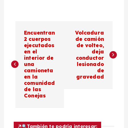
N
Encuentran
Volcadura
a
2 cuerpos
de camión
ejecutados
de volteo,
en el
deja
v
interior de
conductor
una
lesionado
e
camioneta
de
en la
gravedad
g
comunidad
de las
a
Conejas
c
i
También te podría interesar: