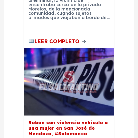
preliminar, la víctima se
encontraba cerca de la privada
d
Morelos, de la mencionada
comunidad, cuando sujetos
armados que viajaban a bordo de…
a
s
LEER COMPLETO
Roban con violencia vehículo a
una mujer en San José de
Mendoza, #Salamanca