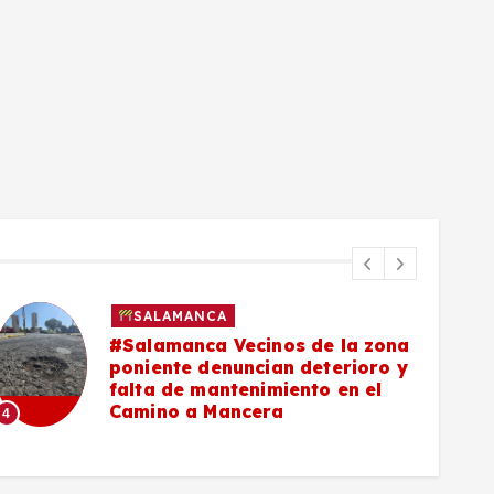
SALAMANCA
#Salamanca Vecinos de la zona
poniente denuncian deterioro y
falta de mantenimiento en el
Camino a Mancera
4
5