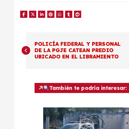
N
POLICÍA FEDERAL Y PERSONAL
DE LA PGJE CATEAN PREDIO
a
UBICADO EN EL LIBRAMIENTO
v
e
También te podría interesar:
g
a