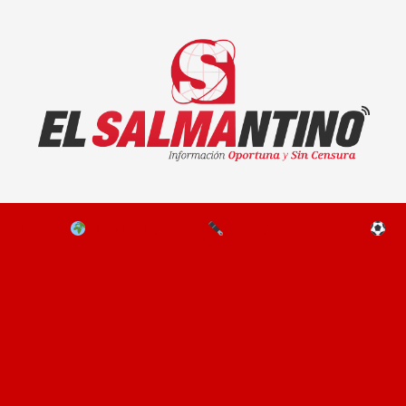
El Salmantino - medios/noticias/editorial
NAL
EL MUNDO
EDITORIALES
D