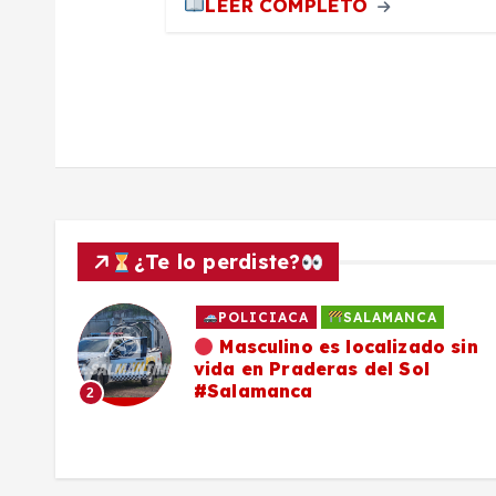
LEER COMPLETO
t
r
a
d
a
¿Te lo perdiste?
s
POLICIACA
SALAMANCA
ado
Masculino es localizado sin
vida en Praderas del Sol
os,
#Salamanca
2