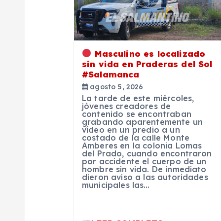
c
i
Masculino es localizado
ó
sin vida en Praderas del Sol
#Salamanca
agosto 5, 2026
n
La tarde de este miércoles,
jóvenes creadores de
contenido se encontraban
d
grabando aparentemente un
vídeo en un predio a un
costado de la calle Monte
e
Amberes en la colonia Lomas
del Prado, cuando encontraron
por accidente el cuerpo de un
hombre sin vida. De inmediato
e
dieron aviso a las autoridades
municipales las…
n