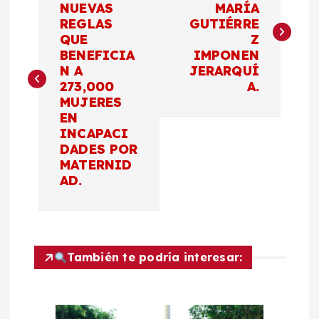
NUEVAS
MARÍA
REGLAS
GUTIÉRRE
v
QUE
Z
BENEFICIA
IMPONEN
e
N A
JERARQUÍ
273,000
A.
g
MUJERES
EN
a
INCAPACI
DADES POR
c
MATERNID
AD.
i
ó
También te podría interesar:
n
d