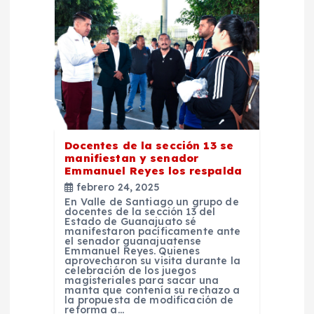
e
e
n
t
Docentes de la sección 13 se
r
manifiestan y senador
Emmanuel Reyes los respalda
febrero 24, 2025
a
En Valle de Santiago un grupo de
docentes de la sección 13 del
Estado de Guanajuato sé
d
manifestaron pacíficamente ante
el senador guanajuatense
Emmanuel Reyes. Quienes
a
aprovecharon su visita durante la
celebración de los juegos
magisteriales para sacar una
manta que contenía su rechazo a
s
la propuesta de modificación de
reforma a…