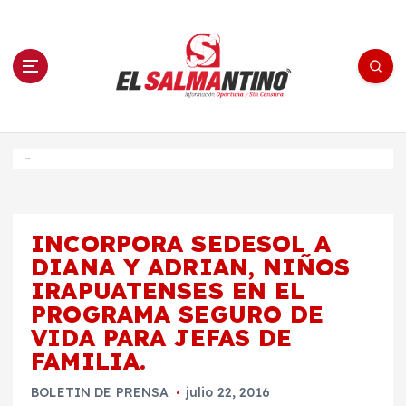
S
a
l
t
a
r
a
l
c
o
El Salmantino - medios/noticias/editorial
n
t
e
Inicio
n
i
d
o
INCORPORA SEDESOL A
DIANA Y ADRIAN, NIÑOS
IRAPUATENSES EN EL
PROGRAMA SEGURO DE
VIDA PARA JEFAS DE
FAMILIA.
BOLETIN DE PRENSA
julio 22, 2016