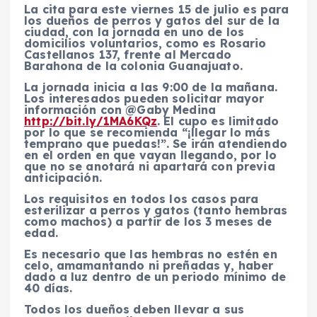
La cita para este viernes 15 de julio es para
los dueños de perros y gatos del sur de la
ciudad, con la jornada en uno de los
domicilios voluntarios, como es Rosario
Castellanos 137, frente al Mercado
Barahona de la colonia Guanajuato.
La jornada inicia a las 9:00 de la mañana.
Los interesados pueden solicitar mayor
información con @Gaby Medina
http://bit.ly/1MA6KQz
. El cupo es limitado
por lo que se recomienda “¡llegar lo más
temprano que puedas!”. Se irán atendiendo
en el orden en que vayan llegando, por lo
que no se anotará ni apartará con previa
anticipación.
Los requisitos en todos los casos para
esterilizar a perros y gatos (tanto hembras
como machos) a partir de los 3 meses de
edad.
Es necesario que las hembras no estén en
celo, amamantando ni preñadas y, haber
dado a luz dentro de un periodo mínimo de
40 días.
Todos los dueños deben llevar a sus