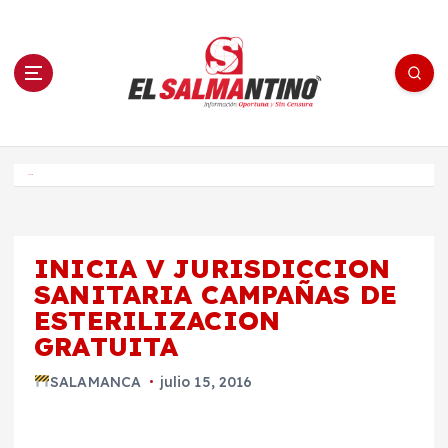
S
a
l
t
a
r
a
l
c
o
El Salmantino - medios/noticias/editorial
n
t
e
Inicio
n
i
d
o
INICIA V JURISDICCION
SANITARIA CAMPAÑAS DE
ESTERILIZACION
GRATUITA
SALAMANCA
julio 15, 2016