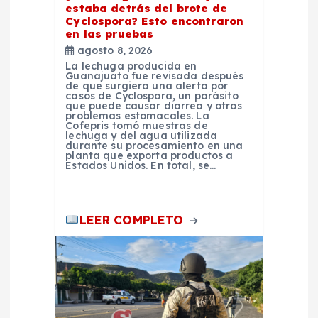
estaba detrás del brote de
n
Cyclospora? Esto encontraron
en las pruebas
agosto 8, 2026
t
La lechuga producida en
Guanajuato fue revisada después
de que surgiera una alerta por
r
casos de Cyclospora, un parásito
que puede causar diarrea y otros
problemas estomacales. La
a
Cofepris tomó muestras de
lechuga y del agua utilizada
durante su procesamiento en una
planta que exporta productos a
d
Estados Unidos. En total, se…
a
LEER COMPLETO
s