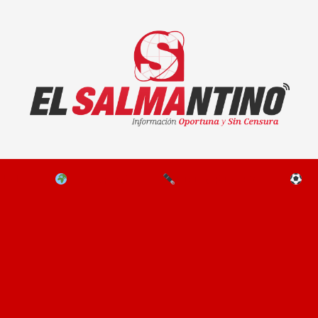
El Salmantino - medios/noticias/editorial
NAL
EL MUNDO
EDITORIALES
D