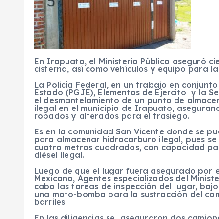
En Irapuato, el Ministerio Público aseguró c
cisterna, así como vehículos y equipo para la
La Policía Federal, en un trabajo en conjunto
Estado (PGJE), Elementos de Ejercito y la S
el desmantelamiento de un punto de almace
ilegal en el municipio de Irapuato, aseguran
robados y alterados para el trasiego.
Es en la comunidad San Vicente donde se pu
para almacenar hidrocarburo ilegal, pues se
cuatro metros cuadrados, con capacidad para 
diésel ilegal.
Luego de que el lugar fuera asegurado por el
Mexicano, Agentes especializados del Minister
cabo las tareas de inspección del lugar, ba
una moto-bomba para la sustracción del comb
barriles.
En las diligencias se aseguraron dos camion