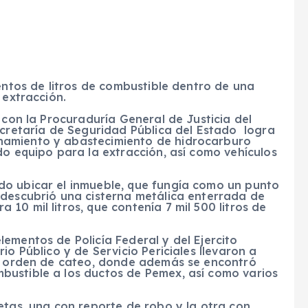
ientos de litros de combustible dentro de una
 extracción.
 con la Procuraduría General de Justicia del
ecretaría de Seguridad Pública del Estado logra
namiento y abastecimiento de hidrocarburo
do equipo para la extracción, así como vehículos
do ubicar el inmueble, que fungía como un punto
 descubrió una cisterna metálica enterrada de
10 mil litros, que contenía 7 mil 500 litros de
ementos de Policía Federal y del Ejercito
io Público y de Servicio Periciales llevaron a
jo orden de cateo, donde además se encontró
ustible a los ductos de Pemex, así como varios
etas, una con reporte de robo y la otra con