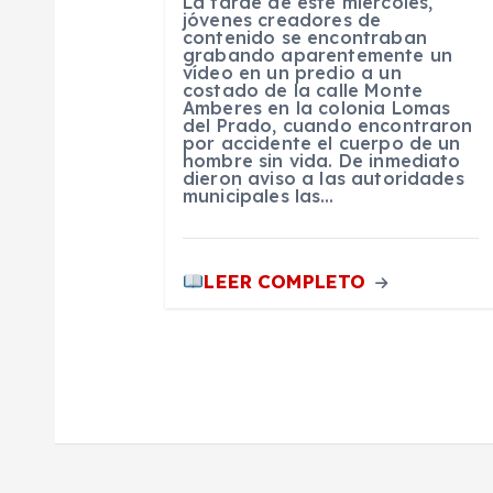
La tarde de este miércoles,
n
jóvenes creadores de
contenido se encontraban
grabando aparentemente un
d
vídeo en un predio a un
costado de la calle Monte
Amberes en la colonia Lomas
del Prado, cuando encontraron
e
por accidente el cuerpo de un
hombre sin vida. De inmediato
dieron aviso a las autoridades
e
municipales las…
n
LEER COMPLETO
t
r
a