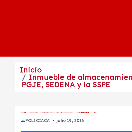
Inicio
Inmueble de almacenamiento
PGJE, SEDENA y la SSPE
Inmueble de almacenamiento y distribución de hidrocarburo ilegal es asegurado por PF, PGJE, SEDENA y la SSPE
POLICIACA
julio 19, 2016