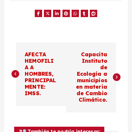
N
AFECTA
Capacita
a
HEMOFILI
Instituto
A A
de
HOMBRES,
Ecología a
v
PRINCIPAL
municipios
MENTE:
en materia
e
IMSS.
de Cambio
Climático.
g
a
También te podría interesar: