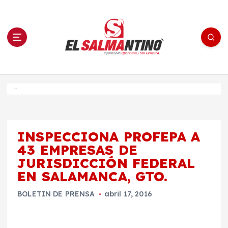
S
a
l
t
a
r
a
l
c
o
El Salmantino - medios/noticias/editorial
n
t
e
Inicio
n
i
d
o
INSPECCIONA PROFEPA A
43 EMPRESAS DE
JURISDICCIÓN FEDERAL
EN SALAMANCA, GTO.
BOLETIN DE PRENSA
abril 17, 2016