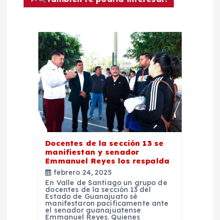
c
i
ó
n
d
e
e
Docentes de la sección 13 se
manifiestan y senador
Emmanuel Reyes los respalda
n
febrero 24, 2025
En Valle de Santiago un grupo de
docentes de la sección 13 del
t
Estado de Guanajuato sé
manifestaron pacíficamente ante
el senador guanajuatense
Emmanuel Reyes. Quienes