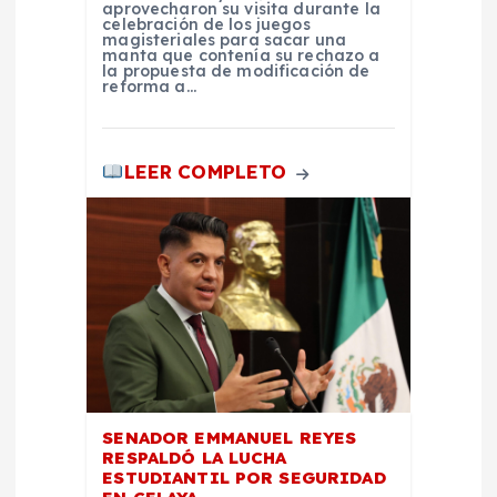
r
aprovecharon su visita durante la
celebración de los juegos
magisteriales para sacar una
a
manta que contenía su rechazo a
la propuesta de modificación de
reforma a…
d
a
LEER COMPLETO
s
SENADOR EMMANUEL REYES
RESPALDÓ LA LUCHA
ESTUDIANTIL POR SEGURIDAD