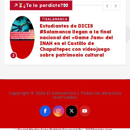
¿Te lo perdiste?
SALAMANCA
Estudiantes de DICIS
#Salamanca llegan a la final
nacional del «Game Jam» del
n
INAH en el Castillo de
n
Chapultepec con videojuego
y
sobre patrimonio cultural
2
Copyright © 2026 El Salmantino | Todos los derechos
reservados.
Social Media Auto Publish
Powered By :
XYZScripts.com