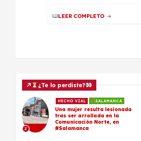
d
a
LEER COMPLETO
s
¿Te lo perdiste?
HECHO VIAL
SALAMANCA
Una mujer resulta lesionada
es,
tras ser arrollada en la
Comunicación Norte, en
#Salamanca
2