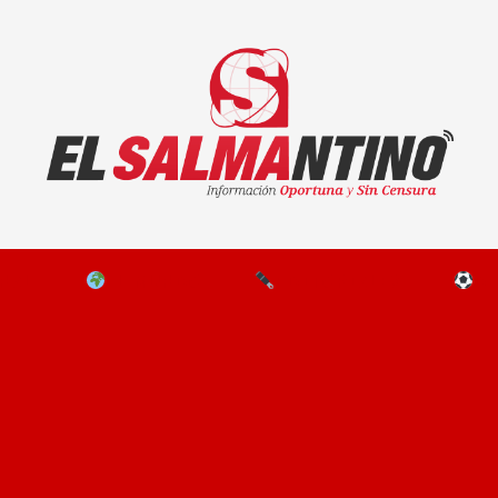
El Salmantino - medios/noticias/editorial
NAL
EL MUNDO
EDITORIALES
D