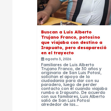
n
d
e
Buscan a Luis Alberto
Trujano Franco, potosino
e
que viajaba con destino a
Irapuato, pero desapareció
en el trayecto
n
agosto 3, 2026
Familiares de Luis Alberto
t
Trujano Franco, de 30 años y
originario de San Luis Potosí,
solicitan el apoyo de la
ciudadanía para dar con su
r
paradero, luego de perder
contacto con él cuando viajaba
rumbo a Irapuato. De acuerdo
a
con sus familiares, Luis Alberto
salió de San Luis Potosí
alrededor de las…