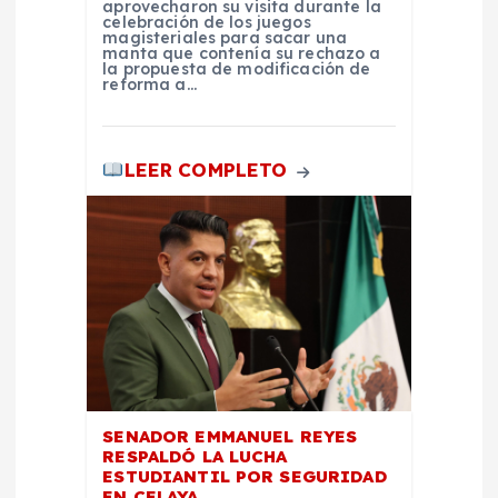
aprovecharon su visita durante la
celebración de los juegos
a
magisteriales para sacar una
manta que contenía su rechazo a
la propuesta de modificación de
s
reforma a…
LEER COMPLETO
SENADOR EMMANUEL REYES
RESPALDÓ LA LUCHA
ESTUDIANTIL POR SEGURIDAD
EN CELAYA