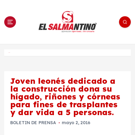
S
a
l
t
a
r
a
l
c
o
El Salmantino - medios/noticias/editorial
n
t
e
Inicio
n
i
d
o
Joven leonés dedicado a
la construcción dona su
hígado, riñones y córneas
para fines de trasplantes
y dar vida a 5 personas.
BOLETIN DE PRENSA
mayo 2, 2016