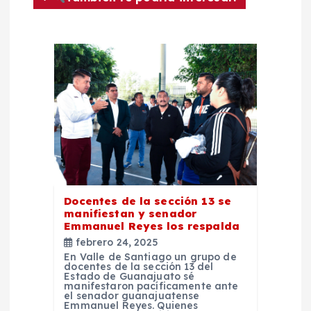
n
d
e
e
n
t
Docentes de la sección 13 se
manifiestan y senador
Emmanuel Reyes los respalda
r
febrero 24, 2025
En Valle de Santiago un grupo de
a
docentes de la sección 13 del
Estado de Guanajuato sé
manifestaron pacíficamente ante
d
el senador guanajuatense
Emmanuel Reyes. Quienes