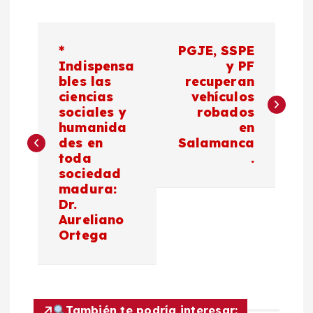
N
*
PGJE, SSPE
a
Indispensa
y PF
bles las
recuperan
ciencias
vehículos
v
sociales y
robados
humanida
en
e
des en
Salamanca
toda
.
g
sociedad
madura:
a
Dr.
Aureliano
c
Ortega
i
ó
También te podría interesar: