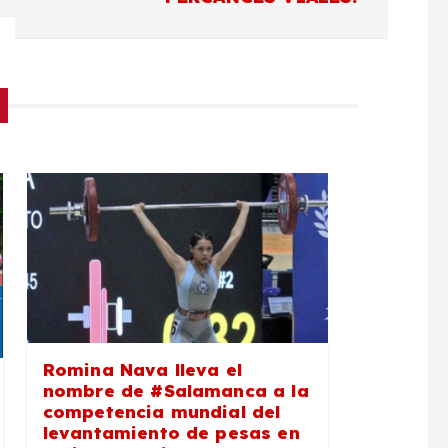
Romina Nava lleva el
nombre de #Salamanca a la
competencia mundial del
levantamiento de pesas en