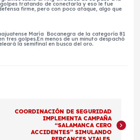
 golpes tratando de conectarla y eso le fue
defensa firme, pero con poco ataque, algo que
uanajuatense María Bocanegra de la categoría 81
 en tres golpes.En menos de un minuto despachó
eará la semifinal en busca del oro.
COORDINACIÓN DE SEGURIDAD
IMPLEMENTA CAMPAÑA
“SALAMANCA CERO
ACCIDENTES” SIMULANDO
PERCANCES VIALES.