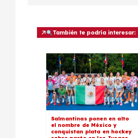
v
e
g
También te podría interesar:
a
c
i
ó
n
Salmantinas ponen en alto
el nombre de México y
conquistan plata en hockey
sobre pasto en los Juegos