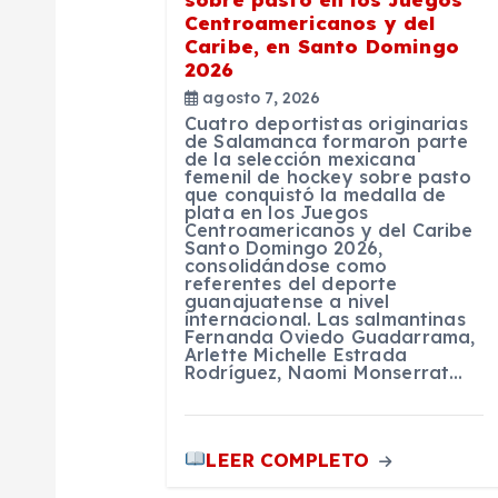
d
Centroamericanos y del
Caribe, en Santo Domingo
e
2026
agosto 7, 2026
e
Cuatro deportistas originarias
de Salamanca formaron parte
de la selección mexicana
n
femenil de hockey sobre pasto
que conquistó la medalla de
plata en los Juegos
Centroamericanos y del Caribe
t
Santo Domingo 2026,
consolidándose como
referentes del deporte
r
guanajuatense a nivel
internacional. Las salmantinas
Fernanda Oviedo Guadarrama,
Arlette Michelle Estrada
a
Rodríguez, Naomi Monserrat…
d
LEER COMPLETO