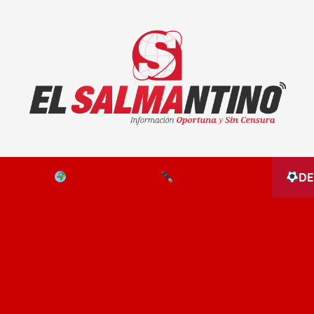
El Salmantino - medios/noticias/editorial
NAL
EL MUNDO
EDITORIALES
D