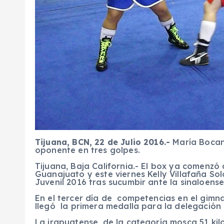
Tijuana, BCN, 22 de Julio 2016.-
María Bocan
oponente en tres golpes.
Tijuana, Baja California.- El box ya comenzó 
Guanajuato y este viernes Kelly Villafaña So
Juvenil 2016 tras sucumbir ante la sinaloens
En el tercer día de competencias en el gimna
llegó la primera medalla para la delegació
La irapuatense, de la categoría mosca 51 kil