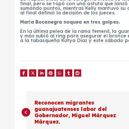
final, pero se topó con una astuta que lanzó
sumando puntos, mientras Kelly mantuvo su 
al final definió la decisión de los jueces.
María Bocanegra noquea en tres golpes.
En la última pelea de la rama femenil, la g
y más subió al ring para asegurar el bronce
a la tabasqueña Katya Díaz y este sábado pel
N
Reconocen migrantes
guanajuatenses labor del
a
Gobernador, Miguel Márquez
Márquez.