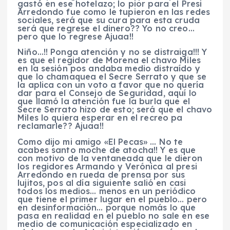
gastó en ese hotelazo; lo pior para el Presi
Arredondo fue como le tupieron en las redes
sociales, será que su cura para esta cruda
será que regrese el dinero?? Yo no creo…
pero que lo regrese Ajuaa!!
Niño…!! Ponga atención y no se distraiga!!! Y
es que el regidor de Morena el chavo Miles
en la sesión pos andaba medio distraído y
que lo chamaquea el Secre Serrato y que se
la aplica con un voto a favor que no quería
dar para el Consejo de Seguridad, aquí lo
que llamó la atención fue la burla que el
Secre Serrato hizo de esto; será que el chavo
Miles lo quiera esperar en el recreo pa
reclamarle?? Ajuaa!!
Como dijo mi amigo «El Pecas» … No te
acabes santo moche de atocha!! Y es que
con motivo de la ventaneada que le dieron
los regidores Armando y Verónica al presi
Arredondo en rueda de prensa por sus
lujitos, pos al día siguiente salió en casi
todos los medios… menos en un periódico
que tiene el primer lugar en el pueblo… pero
en desinformación… porque nomás lo que
pasa en realidad en el pueblo no sale en ese
medio de comunicación especializado en