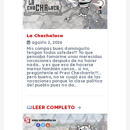
e
n
t
La Chachalaca
agosto 2, 2026
r
Mis compas buen dominguito
tengan todos ustedes!!! Yo que
pensaba tomarme unas merecidas
a
vacaciones después de no hacer
nada… y es que eso de hacerse
menso también cansa… si no,
pregúntenle al Presi Checharrín!!!…
d
pero bueno, no se cuajó eso de las
vacaciones porque la clase política
del pueblo pues no da…
a
s
LEER COMPLETO