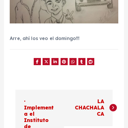
Arre, ahí los veo el domingo!!!
N
·
LA
a
Implement
CHACHALA
a el
CA
Instituto
v
de