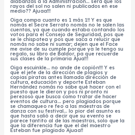
alabanzas a la Administración… será que los
rayos del sol no salen ni publicados en ese
medio?? Ajuaa!!!
Oiga compa cuanto es 1 más 1!! Y es que
nomás el Secre Serrato nomás no le salen las
cuentas, ya que cuando estaba contando los
votos para el Consejo de Seguridad, pos que
se le chispotea y pos que saca a relucir que
nomás no sabe ni sumar; dejen que el Face
me avise de su cumple porque ya le tengo su
regalo, su libro de Baldor, pa que recuerde
sus clases de la primaria Ajua!!!
Oiga escuinkle… no ande de copión!!! Y es
que el jefe de la dirección de plagios y
copias piratas antes llamada dirección de
cultura, educación y deporte Esteban
Hernández nomás no sabe qué hacer con el
puesto que le dieron y pos ni pronto ni
perezoso que busca como tratar de hacer
eventos de cultura… pero plagiados porque
se chamaqueo re feo a las maestras de
danza con su festival… lo pior del asunto es
que hasta salió a decir que su evento se
parece tantito al de las maestras, solo que la
que la diferencia fue que el del maestro
Esteban fue plagiado Ajuaa!!