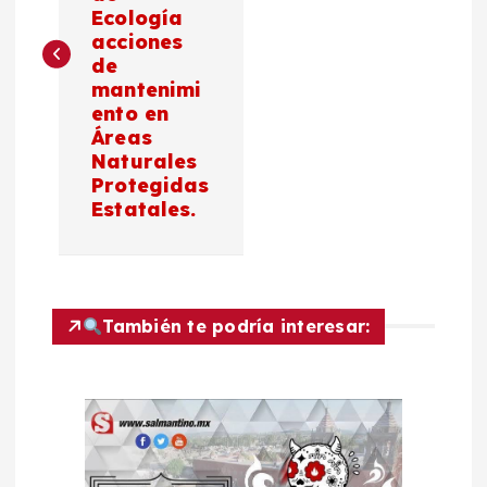
Ecología
e
acciones
de
g
mantenimi
ento en
a
Áreas
Naturales
c
Protegidas
Estatales.
i
ó
También te podría interesar:
n
d
e