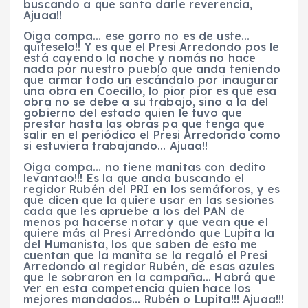
buscando a que santo darle reverencia,
Ajuaa!!
Oiga compa… ese gorro no es de uste…
quíteselo!! Y es que el Presi Arredondo pos le
está cayendo la noche y nomás no hace
nada por nuestro pueblo que anda teniendo
que armar todo un escándalo por inaugurar
una obra en Coecillo, lo pior pior es que esa
obra no se debe a su trabajo, sino a la del
gobierno del estado quien le tuvo que
prestar hasta las obras pa que tenga que
salir en el periódico el Presi Arredondo como
si estuviera trabajando… Ajuaa!!
Oiga compa… no tiene manitas con dedito
levantao!!! Es la que anda buscando el
regidor Rubén del PRI en los semáforos, y es
que dicen que la quiere usar en las sesiones
cada que les apruebe a los del PAN de
menos pa hacerse notar y que vean que el
quiere más al Presi Arredondo que Lupita la
del Humanista, los que saben de esto me
cuentan que la manita se la regaló el Presi
Arredondo al regidor Rubén, de esas azules
que le sobraron en la campaña… Habrá que
ver en esta competencia quien hace los
mejores mandados… Rubén o Lupita!!! Ajuaa!!!