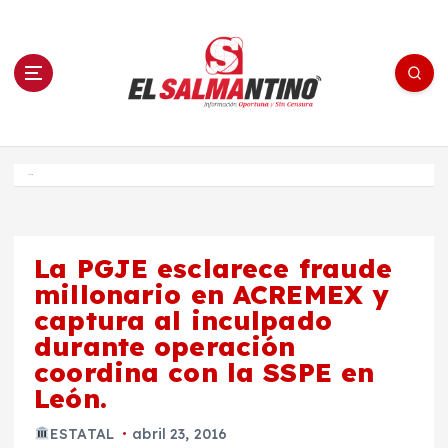
S
a
l
t
a
r
a
l
c
o
El Salmantino - medios/noticias/editorial
n
t
e
Inicio
n
i
d
o
La PGJE esclarece fraude
millonario en ACREMEX y
captura al inculpado
durante operación
coordina con la SSPE en
León.
ESTATAL
abril 23, 2016