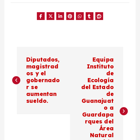
N
Diputados,
Equipa
a
magistrad
Instituto
os y el
de
gobernado
Ecología
v
r se
del Estado
aumentan
de
e
sueldo.
Guanajuat
o a
g
Guardapa
rques del
a
Área
Natural