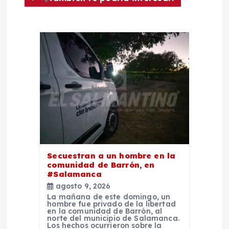
ó
n
d
e
e
n
t
Secuestran a un hombre en la
comunidad de Barrón, en
#Salamanca
r
agosto 9, 2026
La mañana de este domingo, un
a
hombre fue privado de la libertad
en la comunidad de Barrón, al
norte del municipio de Salamanca.
Los hechos ocurrieron sobre la