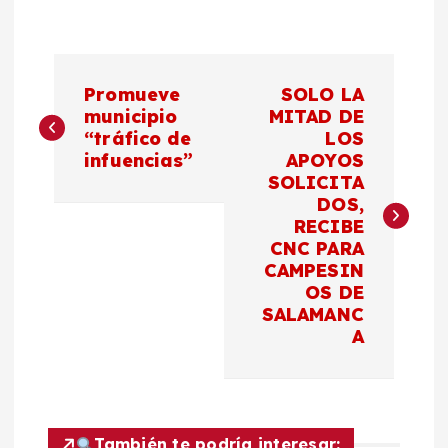
N
Promueve
SOLO LA
a
municipio
MITAD DE
“tráfico de
LOS
infuencias”
APOYOS
v
SOLICITA
DOS,
e
RECIBE
CNC PARA
g
CAMPESIN
OS DE
a
SALAMANC
A
c
i
También te podría interesar: