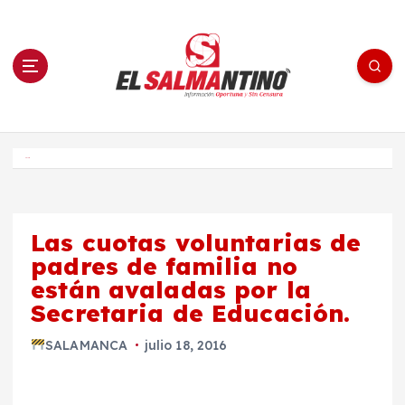
S
a
l
t
a
r
a
l
c
o
El Salmantino - medios/noticias/editorial
n
t
e
Inicio
n
i
d
o
Las cuotas voluntarias de
padres de familia no
están avaladas por la
Secretaria de Educación.
SALAMANCA
julio 18, 2016