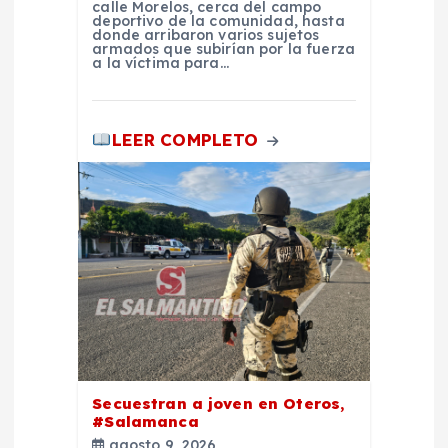
d
calle Morelos, cerca del campo
deportivo de la comunidad, hasta
donde arribaron varios sujetos
a
armados que subirían por la fuerza
a la víctima para…
s
LEER COMPLETO
Secuestran a joven en Oteros,
#Salamanca
agosto 9, 2026