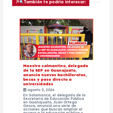
i
También te podría interesar:
ó
n
d
e
e
Maestro salmantino, delegado
de la SEP en Guanajuato,
n
anuncia nuevos bachilleratos,
becas y pase directo a
t
universidades
agosto 5, 2026
En Salamanca, el delegado de la
r
Secretaría de Educación Pública
en Guanajuato, Juan Ortega
Gasca, anunció una serie de
a
acciones que buscan ampliar el
acceso a la educación pública y