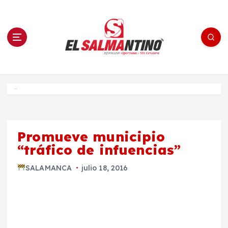
S
a
l
t
a
r
a
l
c
o
El Salmantino - medios/noticias/editorial
n
t
e
Inicio
n
i
d
o
Promueve municipio
“tráfico de infuencias”
SALAMANCA
julio 18, 2016