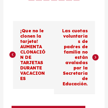
N
¡Que no le
Las cuotas
a
clonen la
voluntaria
tarjeta!
s de
AUMENTA
padres de
v
CLONACIÓ
familia no
N DE
están
e
TARJETAS
avaladas
DURANTE
por la
g
VACACION
Secretaria
ES
de
a
Educación.
c