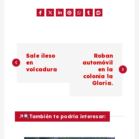
N
Sale ileso
Roban
a
en
automóvil
volcadura
en la
colonia la
v
Gloria.
e
g
También te podría interesar:
a