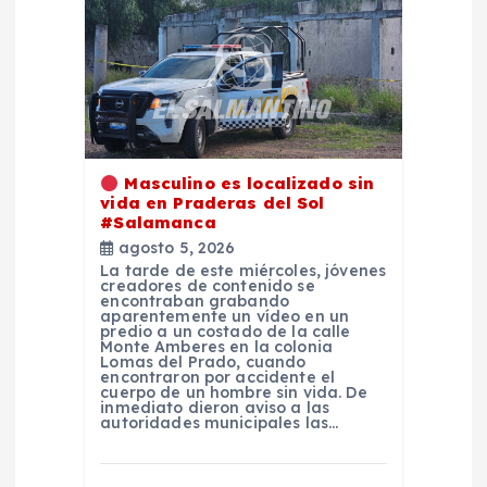
c
i
ó
n
Masculino es localizado sin
vida en Praderas del Sol
d
#Salamanca
agosto 5, 2026
e
La tarde de este miércoles, jóvenes
creadores de contenido se
encontraban grabando
e
aparentemente un vídeo en un
predio a un costado de la calle
Monte Amberes en la colonia
Lomas del Prado, cuando
n
encontraron por accidente el
cuerpo de un hombre sin vida. De
inmediato dieron aviso a las
t
autoridades municipales las…