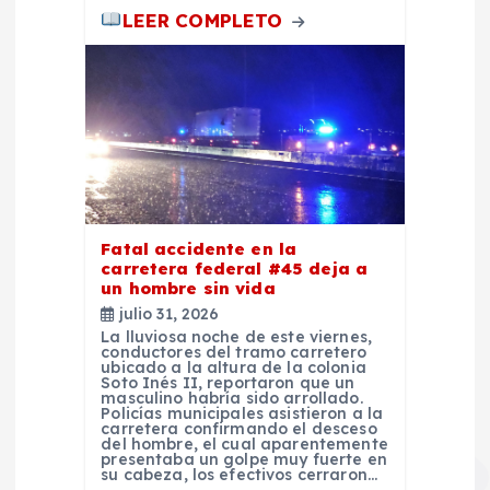
r
LEER COMPLETO
a
d
a
s
Fatal accidente en la
carretera federal #45 deja a
un hombre sin vida
julio 31, 2026
La lluviosa noche de este viernes,
conductores del tramo carretero
ubicado a la altura de la colonia
Soto Inés II, reportaron que un
masculino habría sido arrollado.
Policías municipales asistieron a la
carretera confirmando el desceso
del hombre, el cual aparentemente
presentaba un golpe muy fuerte en
su cabeza, los efectivos cerraron…