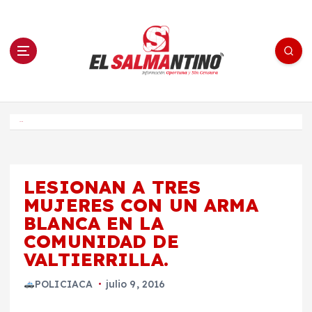
S
a
l
t
a
r
a
l
c
o
El Salmantino - medios/noticias/editorial
n
t
e
Inicio
n
i
d
o
LESIONAN A TRES
MUJERES CON UN ARMA
BLANCA EN LA
COMUNIDAD DE
VALTIERRILLA.
POLICIACA
julio 9, 2016