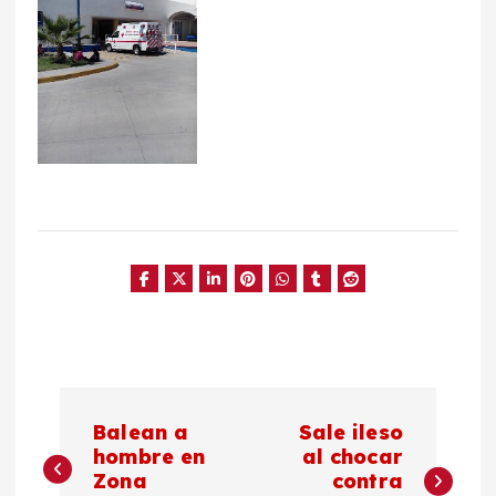
N
Balean a
Sale ileso
a
hombre en
al chocar
Zona
contra