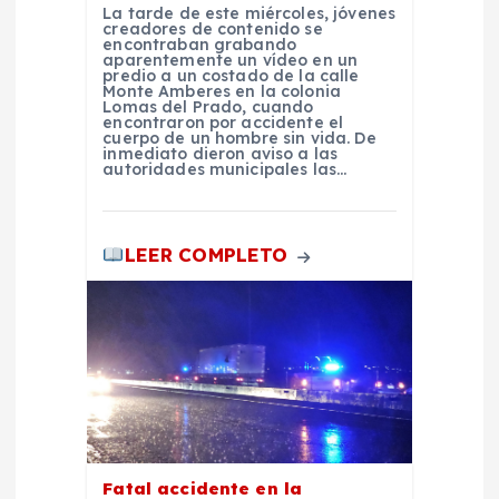
e
La tarde de este miércoles, jóvenes
creadores de contenido se
encontraban grabando
e
aparentemente un vídeo en un
predio a un costado de la calle
Monte Amberes en la colonia
Lomas del Prado, cuando
n
encontraron por accidente el
cuerpo de un hombre sin vida. De
inmediato dieron aviso a las
t
autoridades municipales las…
r
LEER COMPLETO
a
d
a
s
Fatal accidente en la