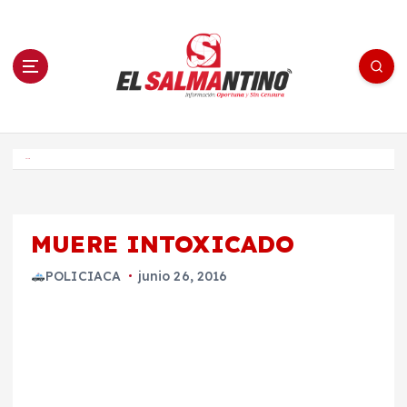
S
a
l
t
a
r
a
l
c
o
El Salmantino - medios/noticias/editorial
n
t
e
Inicio
n
i
d
o
MUERE INTOXICADO
POLICIACA
junio 26, 2016