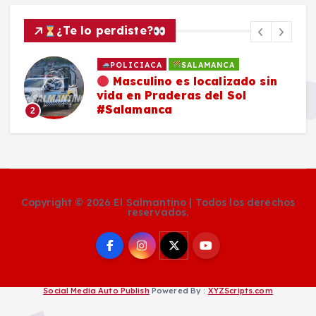
¿Te lo perdiste?
POLICIACA
SALAMANCA
Masculino es localizado sin
vida en Praderas del Sol
#Salamanca
2
Copyright © 2026 El Salmantino | Todos los derechos
reservados.
Social Media Auto Publish
Powered By :
XYZScripts.com