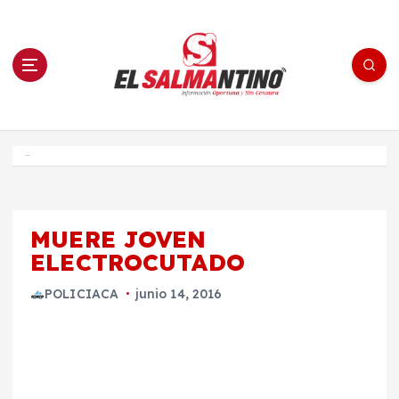
S
a
l
t
a
r
a
l
c
o
El Salmantino - medios/noticias/editorial
n
t
e
Inicio
n
i
d
o
MUERE JOVEN
ELECTROCUTADO
POLICIACA
junio 14, 2016