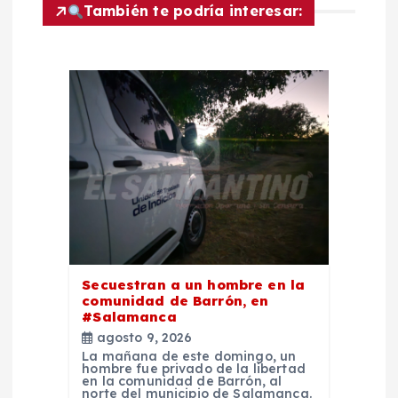
g
También te podría interesar:
a
c
i
ó
n
d
Secuestran a un hombre en la
comunidad de Barrón, en
e
#Salamanca
agosto 9, 2026
e
La mañana de este domingo, un
hombre fue privado de la libertad
en la comunidad de Barrón, al
norte del municipio de Salamanca.