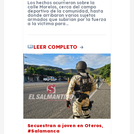
n
Los hechos ocurrieron sobre la
calle Morelos, cerca del campo
deportivo de la comunidad, hasta
t
donde arribaron varios sujetos
armados que subirían por la fuerza
a la víctima para…
r
a
LEER COMPLETO
d
a
s
Secuestran a joven en Oteros,
#Salamanca