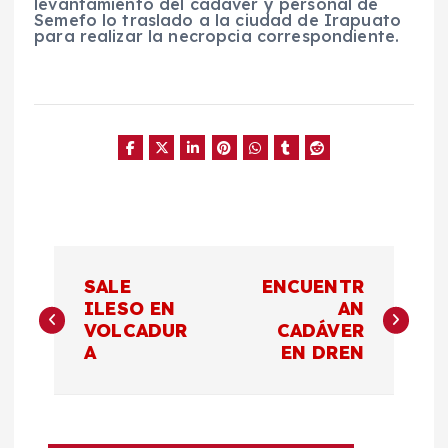
levantamiento del cadáver y personal de
Semefo lo traslado a la ciudad de Irapuato
para realizar la necropcia correspondiente.
N
SALE
ENCUENTR
a
ILESO EN
AN
VOLCADUR
CADÁVER
A
EN DREN
v
e