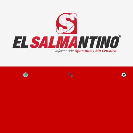
El Salmantino - medios/noticias/editorial
NAL
EL MUNDO
EDITORIALES
D