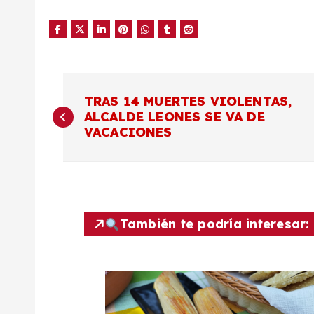
N
TRAS 14 MUERTES VIOLENTAS,
ALCALDE LEONES SE VA DE
a
VACACIONES
v
e
También te podría interesar:
g
a