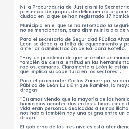
Ni la Procuraduría de Justicia ni la Secreta
presencia de grupos de delincuencia organiz
ciudad en la que se han registrado 17 homicid
Municipio en el que se ha reforzado la segur
no se mencionaron, para disminuir la ola de v
Para el secretario de Seguridad Pública Alva
León se debe a la falta de equipamiento y pat
anterior administración de Bárbara Botello.
“Hay un problema de que se recibe un munic
también de cierta lentitud en las herramient
radios, cámaras. Claramente a León le están
que implica su cobertura en los sectores”.
Para el procurador Carlos Zamarripa, su perc
Pública de León Luis Enrique Ramírez, la may
drogas.
“Estamos viendo que la mayoría de los homicid
homicidios acontecidos en los últimos cinco 
vida eran personas dedicadas a temas ilícit
nos habla también hay una pugna entre un d
droga”.
El gobierno de los tres niveles está atendie