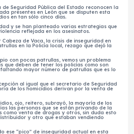
ría de Seguridad Pública del Estado reconocen la
ada presentes en León que se disputen esta
ios en tan sólo cinco días.
idad y se han planteado varias estrategias que
iolencia reflejada en los asesinatos.
r Cabeza de Vaca, la crisis de inseguridad en
rullas en la Policía local, rezago que dejó la
ipio con pocas patrullas, vemos un problema
as que deben de tener los policías como son
 faltando mayor número de patrullas que es lo
epción al igual que el secretario de Seguridad
oría de los homicidios derivan por la venta de
ios, ojo, reitero, subrayó, la mayoría de los
días las personas que se están privando de la
os como venta de drogas y otros, sin duda esto
istribuidor y otro que estaban vendiendo
ndo ese “pico” de inseguridad actual en esta