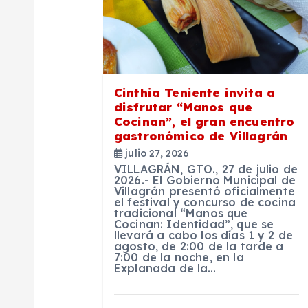
c
i
ó
Cinthia Teniente invita a
disfrutar “Manos que
n
Cocinan”, el gran encuentro
gastronómico de Villagrán
julio 27, 2026
d
VILLAGRÁN, GTO., 27 de julio de
2026.- El Gobierno Municipal de
Villagrán presentó oficialmente
e
el festival y concurso de cocina
tradicional “Manos que
Cocinan: Identidad”, que se
e
llevará a cabo los días 1 y 2 de
agosto, de 2:00 de la tarde a
7:00 de la noche, en la
Explanada de la…
n