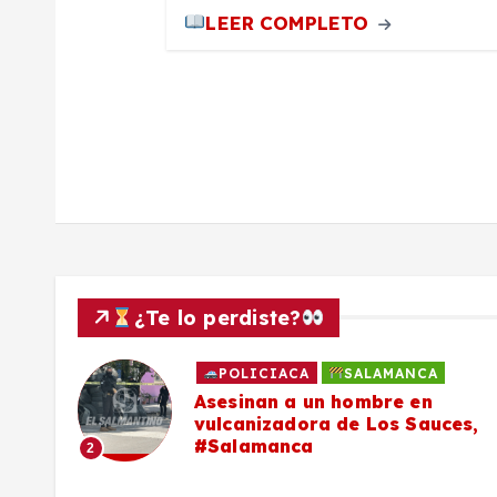
t
LEER COMPLETO
r
a
d
a
s
¿Te lo perdiste?
POLICIACA
SALAMANCA
Asesinan a un hombre en
vulcanizadora de Los Sauces,
#Salamanca
2