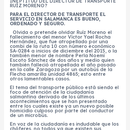
INEPTITUD DEL DIRECTOR DE TRANSPORTE
RUÍZ MORENO?
PARA EL DIRECTOR DE TRANSPORTE EL
SERVICIO EN SALAMANCA ES BUENO,
ORDENADO Y SEGURO.
Olvida o pretende olvidar Ruíz Moreno el
fallecimiento del menor Víctor Yael Rocha
Hernández, que fue atropellado por una
combi de la ruta 10 con número económico
SA-0284 a inicios de diciembre del 2015, o la
también menor de nombre Perla Noemí
Escoto Sánchez de dos años y medio quien
también falleció atropellada el año pasado
en la calle Zaragoza por un autobús de la
Flecha amarilla unidad 4865; esto entre
otros lamentables casos.
El tema del transporte público está siendo el
foco de atención de la ciudadanía
salmantina derivado de los últimos
acontecimientos que se han presentado
entre los cuales existe ya un nuevo posible
homicidio culposo por parte del conductor
de un microbús.
En voz de la ciudadanía es indudable que los
chóferes, no todos ya que existen sus