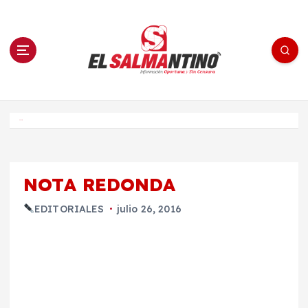
S
a
l
t
a
r
a
l
c
o
El Salmantino - medios/noticias/editorial
n
t
e
Inicio
n
i
d
o
NOTA REDONDA
EDITORIALES
julio 26, 2016