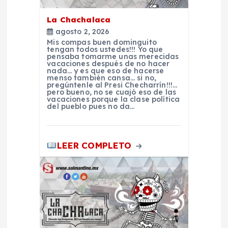
ó
La Chachalaca
n
agosto 2, 2026
Mis compas buen dominguito
d
tengan todos ustedes!!! Yo que
pensaba tomarme unas merecidas
vacaciones después de no hacer
nada… y es que eso de hacerse
e
menso también cansa… si no,
pregúntenle al Presi Checharrín!!!…
pero bueno, no se cuajó eso de las
e
vacaciones porque la clase política
del pueblo pues no da…
n
LEER COMPLETO
t
r
a