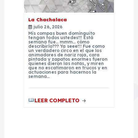
d
a
La Chachalaca
julio 26, 2026
s
Mis compas buen dominguito
tengan todos ustedes!!! Está
semana fue… mmm… cómo
describirlo??? Ya seee!!! Fue como
un verdadero circo en el que los
animadores de nariz roja, cara
pintada y zapatos enormes fueron
quienes dieron las notas, y miren
que no escatimaron en trucos y en
actuaciones para hacernos la
semana…
LEER COMPLETO