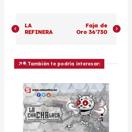
N
LA
Faja de
a
REFINERA
Oro 36‘730
v
e
También te podría interesar:
g
a
c
i