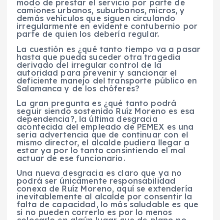
modo de prestar el servicio por parte de
camiones urbanos, suburbanos, micros, y
demás vehículos que siguen circulando
irregularmente en evidente contubernio por
parte de quien los debería regular.
La cuestión es ¿qué tanto tiempo va a pasar
hasta que pueda suceder otra tragedia
derivado del irregular control de la
autoridad para prevenir y sancionar el
deficiente manejo del transporte público en
Salamanca y de los chóferes?
La gran pregunta es ¿qué tanto podrá
seguir siendo sostenido Ruíz Moreno es esa
dependencia?, la última desgracia
acontecida del empleado de PEMEX es una
seria advertencia que de continuar con el
mismo director, el alcalde pudiera llegar a
estar ya por lo tanto consintiendo el mal
actuar de ese funcionario.
Una nueva desgracia es claro que ya no
podrá ser únicamente responsabilidad
conexa de Ruíz Moreno, aquí se extendería
inevitablemente al alcalde por consentir la
falta de capacidad, lo más saludable es que
si no pueden correrlo es por lo menos
colocarlo en algún lugar que de plano no