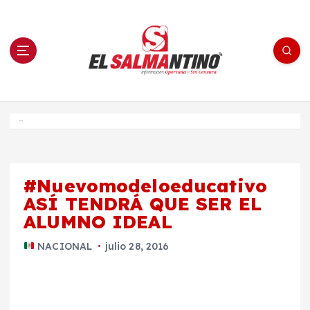
S
a
l
t
a
r
a
l
c
o
El Salmantino - medios/noticias/editorial
n
t
e
Inicio
n
i
d
o
#Nuevomodeloeducativo
ASÍ TENDRÁ QUE SER EL
ALUMNO IDEAL
NACIONAL
julio 28, 2016