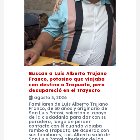
d
e
e
n
t
Buscan a Luis Alberto Trujano
Franco, potosino que viajaba
con destino a Irapuato, pero
r
desapareció en el trayecto
agosto 3, 2026
a
Familiares de Luis Alberto Trujano
Franco, de 30 años y originario de
San Luis Potosí, solicitan el apoyo
d
de la ciudadanía para dar con su
paradero, luego de perder
contacto con él cuando viajaba
rumbo a Irapuato. De acuerdo con
a
sus familiares, Luis Alberto salió de
San Luis Potosí alrededor de las…