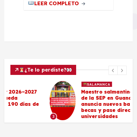
LEER COMPLETO
¿Te lo perdiste?
SALAMANCA
Maestro salmantino, delegado
de la SEP en Guanajuato,
anuncia nuevos bachilleratos,
becas y pase directo a
universidades
3