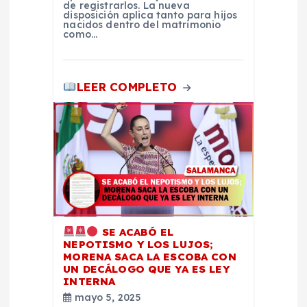
de registrarlos. La nueva
t
disposición aplica tanto para hijos
nacidos dentro del matrimonio
como…
r
a
LEER COMPLETO
d
a
s
SE ACABÓ EL
NEPOTISMO Y LOS LUJOS;
MORENA SACA LA ESCOBA CON
UN DECÁLOGO QUE YA ES LEY
INTERNA
mayo 5, 2025