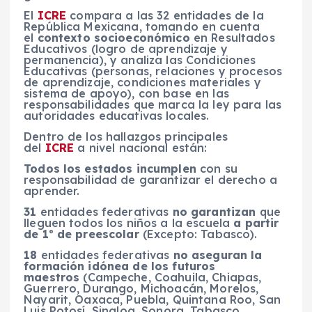
El
ICRE
compara a las 32 entidades de la
República Mexicana, tomando en cuenta
el
contexto socioeconómico
en Resultados
Educativos (logro de aprendizaje y
permanencia), y analiza las Condiciones
Educativas (personas, relaciones y procesos
de aprendizaje, condiciones materiales y
sistema de apoyo), con base en las
responsabilidades que marca la ley para las
autoridades educativas locales.
Dentro de los hallazgos principales
del
ICRE
a nivel nacional están:
Todos los estados incumplen
con su
responsabilidad de garantizar el derecho a
aprender.
31
entidades federativas
no garantizan
que
lleguen todos los niños a la escuela
a partir
de 1º de preescolar
(Excepto: Tabasco).
18
entidades federativas
no aseguran la
formación idónea de los futuros
maestros
(Campeche, Coahuila, Chiapas,
Guerrero, Durango, Michoacán, Morelos,
Nayarit, Oaxaca, Puebla, Quintana Roo, San
Luis Potosí, Sinaloa, Sonora, Tabasco,