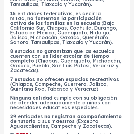
Tamaulipas, Tlaxcala y Yucatán).
15
entidades federativas, es decir la
mitad,
no fomentan la participación
activa
de las
familias en la escuela
(Baja
California Sur, Chiapas, Coahuila, Durango,
Estado de México, Guanajuato, Hidalgo,
Jalisco, Michoacán, Oaxaca, Querétaro,
Sonora, Tamaulipas, Tlaxcala y Yucatán).
8
estados
no garantizan
que las escuelas
cuenten con
un líder escolar de tiempo
completo
(Chiapas, Guanajuato, Michoacán,
Oaxaca, Puebla, San Luis Potosí, Veracruz y
Zacatecas).
7 estados no ofrecen espacios recreativos
(Chiapas, Campeche, Guerrero, Jalisco,
Quintana Roo, Tabasco y Veracruz).
Ninguna entidad
cumple con su obligación
de atender adecuadamente a niños con
necesidades educativas especiales.
29
entidades
no registran acompañamiento
de tutoría
a sus maestros (Excepto:
Aguascalientes, Campeche y Zacatecas).