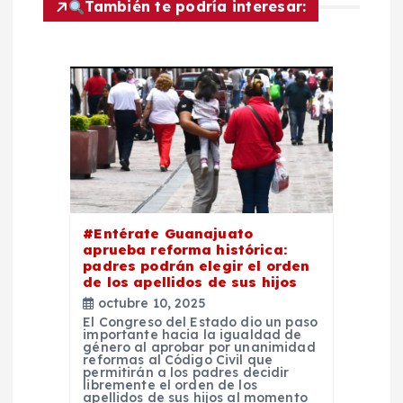
También te podría interesar:
a
c
i
ó
n
#Entérate Guanajuato
d
aprueba reforma histórica:
padres podrán elegir el orden
de los apellidos de sus hijos
e
octubre 10, 2025
El Congreso del Estado dio un paso
e
importante hacia la igualdad de
género al aprobar por unanimidad
reformas al Código Civil que
permitirán a los padres decidir
n
libremente el orden de los
apellidos de sus hijos al momento