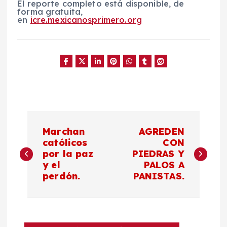
El reporte completo está disponible, de
forma gratuita,
en
icre.mexicanosprimero.org
N
Marchan
AGREDEN
a
católicos
CON
por la paz
PIEDRAS Y
y el
PALOS A
v
perdón.
PANISTAS.
e
g