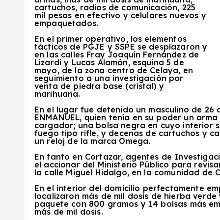
cartuchos, radios de comunicación, 225
mil pesos en efectivo y celulares nuevos y
empaquetados.
En el primer operativo, los elementos
tácticos de PGJE y SSPE se desplazaron y
en las calles Fray Joaquín Fernández de
Lizardi y Lucas Alamán, esquina 5 de
mayo, de la zona centro de Celaya, en
seguimiento a una investigación por
venta de piedra base (cristal) y
marihuana.
En el lugar fue detenido un masculino de 2
ENMANUEL, quien tenía en su poder un arma d
cargador; una bolsa negra en cuyo interior s
fuego tipo rifle, y decenas de cartuchos y ca
un reloj de la marca Omega.
En tanto en Cortazar, agentes de Investigaci
el accionar del Ministerio Público para revis
la calle Miguel Hidalgo, en la comunidad de
En el interior del domicilio perfectamente em
localizaron más de mil dosis de hierba verde
paquete con 800 gramos y 14 bolsas más em
más de mil dosis.