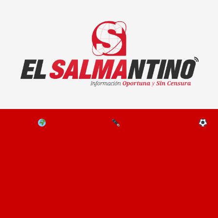
El Salmantino - medios/noticias/editorial
NAL
EL MUNDO
EDITORIALES
D