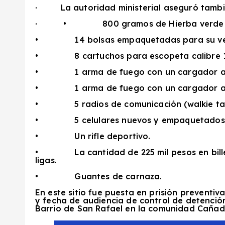
·
La autoridad ministerial aseguró tambi
·
•
800 gramos de Hierba verde 
•
14 bolsas empaquetadas para su ve
•
8 cartuchos para escopeta calibre 
•
1 arma de fuego con un cargador ab
•
1 arma de fuego con un cargador ab
•
5 radios de comunicación (walkie tal
•
5 celulares nuevos y empaquetados
•
Un rifle deportivo.
•
La cantidad de 225 mil pesos en bi
ligas.
•
Guantes de carnaza.
En este sitio fue puesta en prisión preventi
y fecha de audiencia de control de detención
Barrio de San Rafael en la comunidad Caña