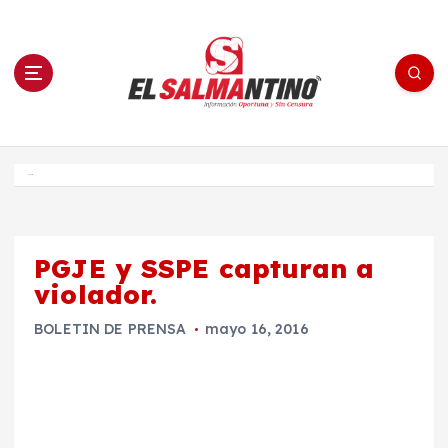
S
a
l
t
a
r
a
l
c
o
El Salmantino - medios/noticias/editorial
n
t
e
Inicio
n
i
d
o
PGJE y SSPE capturan a
violador.
BOLETIN DE PRENSA
mayo 16, 2016