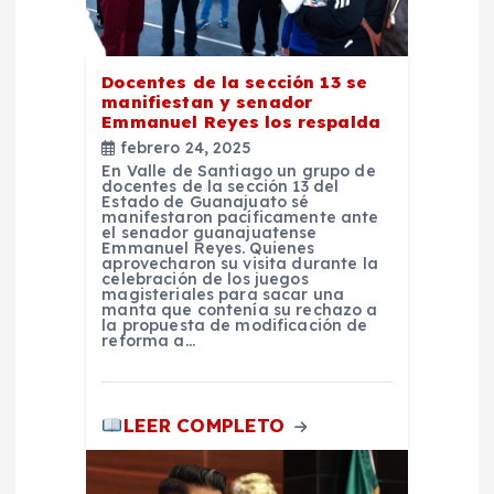
d
e
Docentes de la sección 13 se
manifiestan y senador
Emmanuel Reyes los respalda
e
febrero 24, 2025
En Valle de Santiago un grupo de
n
docentes de la sección 13 del
Estado de Guanajuato sé
manifestaron pacíficamente ante
el senador guanajuatense
t
Emmanuel Reyes. Quienes
aprovecharon su visita durante la
celebración de los juegos
r
magisteriales para sacar una
manta que contenía su rechazo a
la propuesta de modificación de
reforma a…
a
d
LEER COMPLETO
a