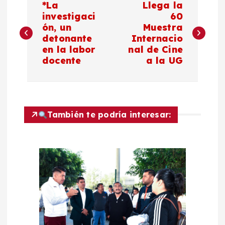
*La
Llega la
a
investigaci
60
ón, un
Muestra
detonante
Internacio
v
en la labor
nal de Cine
docente
a la UG
e
g
a
También te podría interesar:
c
i
ó
n