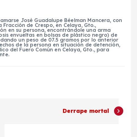
o llamarse José Guadalupe Béelman Mancera, con
Fracción de Crespo, en Celaya, Gto.,
sión en su persona, encontrándole una arma
dosis envueltas en bolsas de plástico negro) de
l, dando un peso de 07.5 gramos por lo anterior
erechos de la persona en situación de detención,
lico del Fuero Común en Celaya, Gto., para
nte.
Derrape mortal