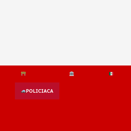
S
a
l
t
a
r
a
l
c
o
n
t
e
n
i
d
SALAMANCA
ESTATAL
NACIO
o
POLICIACA