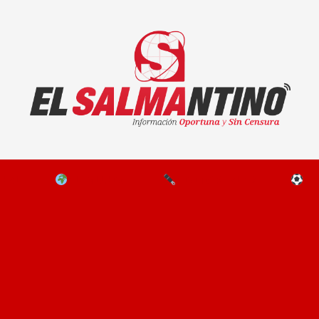
El Salmantino - medios/noticias/editorial
NAL
EL MUNDO
EDITORIALES
D