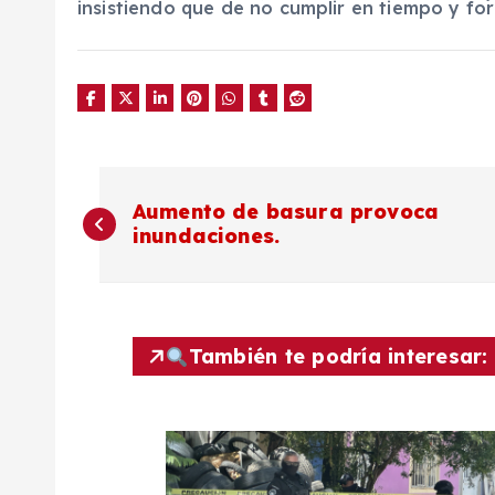
insistiendo que de no cumplir en tiempo y for
N
Aumento de basura provoca
inundaciones.
a
v
También te podría interesar:
e
g