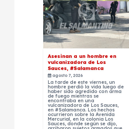
a
c
i
ó
Asesinan a un hombre en
vulcanizadora de Los
n
Sauces, #Salamanca
agosto 7, 2026
d
La tarde de este viernes, un
hombre perdió la vida luego de
haber sido agredido con arma
e
de fuego mientras se
encontraba en una
vulcanizadora de Los Sauces,
en #Salamanca. Los hechos
e
ocurrieron sobre la Avenida
Mercurial, en la colonia Los
Sauces, donde según se dijo,
arribaron sujetos armados que