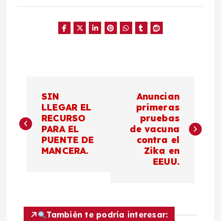
N
SIN
Anuncian
a
LLEGAR EL
primeras
RECURSO
pruebas
PARA EL
de vacuna
v
PUENTE DE
contra el
MANCERA.
Zika en
e
EEUU.
g
a
También te podría interesar: