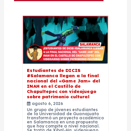
c
i
ó
n
d
Estudiantes de DICIS
e
#Salamanca llegan a la final
nacional del «Game Jam» del
INAH en el Castillo de
e
Chapultepec con videojuego
sobre patrimonio cultural
n
agosto 6, 2026
Un grupo de jóvenes estudiantes
de la Universidad de Guanajuato
t
transformó un proyecto académico
en Salamanca en una propuesta
que hoy compite a nivel nacional.
Se trata de Xibal-Ha, videojuego