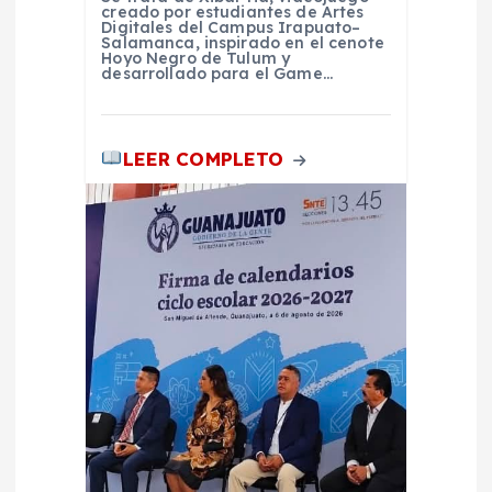
r
creado por estudiantes de Artes
Digitales del Campus Irapuato–
Salamanca, inspirado en el cenote
a
Hoyo Negro de Tulum y
desarrollado para el Game…
d
LEER COMPLETO
a
s