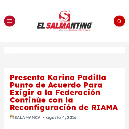
S
a
l
t
a
r
a
l
c
o
El Salmantino - medios/noticias/editorial
n
t
e
Inicio
n
i
d
o
Presenta Karina Padilla
Punto de Acuerdo Para
Exigir a la Federación
Continúe con la
Reconfiguración de RIAMA
SALAMANCA
agosto 4, 2016