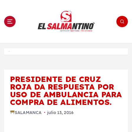
S
a
l
t
a
r
a
l
c
o
El Salmantino - medios/noticias/editorial
n
t
e
Inicio
n
i
d
o
PRESIDENTE DE CRUZ
ROJA DA RESPUESTA POR
USO DE AMBULANCIA PARA
COMPRA DE ALIMENTOS.
SALAMANCA
julio 13, 2016