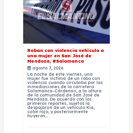
e
n
t
Roban con violencia vehículo a
r
una mujer en San José de
Mendoza, #Salamanca
a
agosto 7, 2026
La noche de este viernes, una
mujer fue víctima de un robo con
d
violencia cuando circulaba por las
inmediaciones de la carretera
Salamanca-Cárdenas, a la altura
a
de la comunidad de San José de
Mendoza. De acuerdo con los
primeros reportes, sujetos la
despojaron de un vehículo Kia,
s
color rojo, y posteriormente
huyeron…