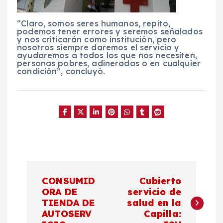
“Claro, somos seres humanos, repito,
podemos tener errores y seremos señalados
y nos criticarán como institución, pero
nosotros siempre daremos el servicio y
ayudaremos a todos los que nos necesiten,
personas pobres, adineradas o en cualquier
condición”, concluyó.
N
CONSUMID
Cubierto
a
ORA DE
servicio de
TIENDA DE
salud en la
AUTOSERV
Capilla:
v