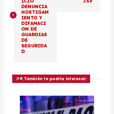
ICIO
JSV
DENUNCIA
e
HOSTIGAM
IENTO Y
g
DIFAMACI
ON DE
a
GUARDIAS
DE
c
SEGURIDA
D
i
ó
También te podría interesar:
n
d
e