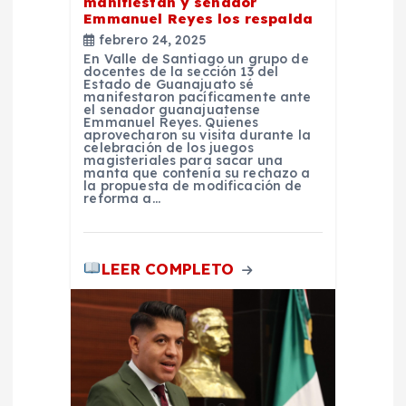
manifiestan y senador
n
Emmanuel Reyes los respalda
febrero 24, 2025
t
En Valle de Santiago un grupo de
docentes de la sección 13 del
Estado de Guanajuato sé
manifestaron pacíficamente ante
r
el senador guanajuatense
Emmanuel Reyes. Quienes
aprovecharon su visita durante la
a
celebración de los juegos
magisteriales para sacar una
manta que contenía su rechazo a
la propuesta de modificación de
d
reforma a…
a
LEER COMPLETO
s