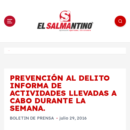
S
a
l
t
a
r
a
l
c
o
El Salmantino - medios/noticias/editorial
n
t
e
Inicio
n
i
d
o
PREVENCIÓN AL DELITO
INFORMA DE
ACTIVIDADES LLEVADAS A
CABO DURANTE LA
SEMANA.
BOLETIN DE PRENSA
julio 29, 2016