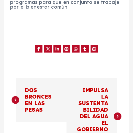
programas para que en conjunto se trabaje
por el bienestar común.
N
DOS
IMPULSA
a
BRONCES
LA
EN LAS
SUSTENTA
PESAS
BILIDAD
v
DEL AGUA
EL
e
GOBIERNO