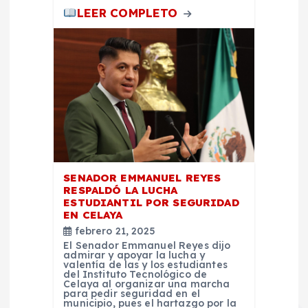
LEER COMPLETO
s
SENADOR EMMANUEL REYES
RESPALDÓ LA LUCHA
ESTUDIANTIL POR SEGURIDAD
EN CELAYA
febrero 21, 2025
El Senador Emmanuel Reyes dijo
admirar y apoyar la lucha y
valentía de las y los estudiantes
del Instituto Tecnológico de
Celaya al organizar una marcha
para pedir seguridad en el
municipio, pues el hartazgo por la