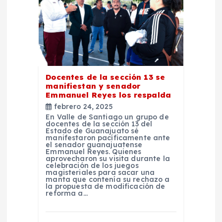
n
d
e
e
Docentes de la sección 13 se
manifiestan y senador
n
Emmanuel Reyes los respalda
febrero 24, 2025
t
En Valle de Santiago un grupo de
docentes de la sección 13 del
Estado de Guanajuato sé
manifestaron pacíficamente ante
r
el senador guanajuatense
Emmanuel Reyes. Quienes
aprovecharon su visita durante la
a
celebración de los juegos
magisteriales para sacar una
manta que contenía su rechazo a
la propuesta de modificación de
d
reforma a…
a