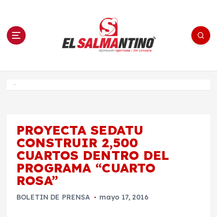
S
a
l
t
a
r
a
l
c
o
El Salmantino - medios/noticias/editorial
n
t
e
Inicio
n
i
d
o
PROYECTA SEDATU
CONSTRUIR 2,500
CUARTOS DENTRO DEL
PROGRAMA “CUARTO
ROSA”
BOLETIN DE PRENSA
mayo 17, 2016