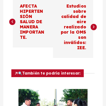
N
AFECTA
Estudios
a
HIPERTEN
sobre
SIÓN
calidad de
SALUD DE
aire
v
MANERA
realizado
IMPORTAN
por la OMS
e
TE.
son
inválidos:
g
IEE.
a
c
También te podría interesar:
i
ó