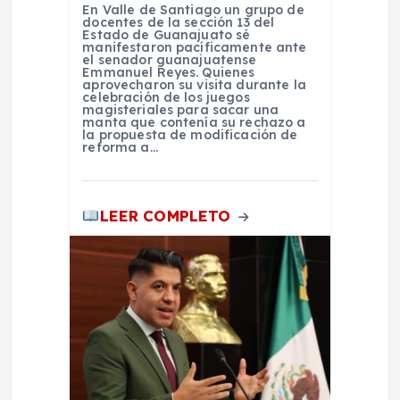
r
En Valle de Santiago un grupo de
docentes de la sección 13 del
a
Estado de Guanajuato sé
manifestaron pacíficamente ante
el senador guanajuatense
Emmanuel Reyes. Quienes
d
aprovecharon su visita durante la
celebración de los juegos
magisteriales para sacar una
a
manta que contenía su rechazo a
la propuesta de modificación de
reforma a…
s
LEER COMPLETO