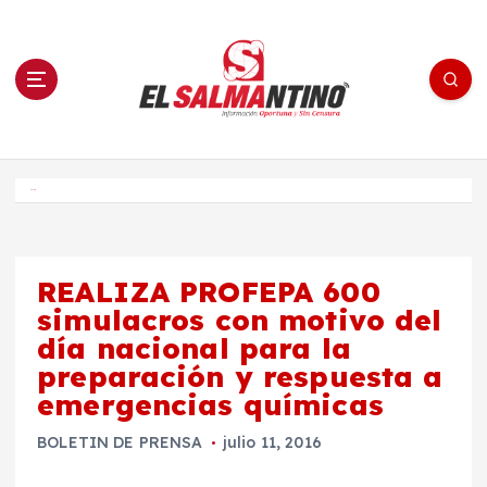
S
a
l
t
a
r
a
l
c
o
El Salmantino - medios/noticias/editorial
n
t
e
Inicio
n
i
d
o
REALIZA PROFEPA 600
simulacros con motivo del
día nacional para la
preparación y respuesta a
emergencias químicas
BOLETIN DE PRENSA
julio 11, 2016