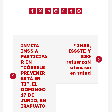
N
INVITA
* IMSS,
a
IMSS A
ISSSTE Y
PARTICIPA
SSG
R EN
refuerzaN
v
“CÓRRELE
atención
PREVENIR
en salud
e
ESTÁ EN
TI”, EL
g
DOMINGO
17 DE
a
JUNIO, EN
IRAPUATO.