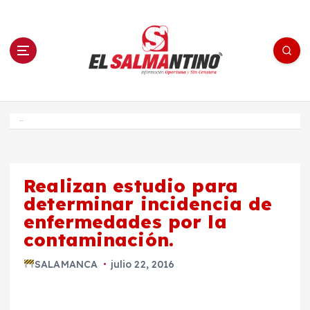
S
a
l
t
a
r
a
l
c
o
El Salmantino - medios/noticias/editorial
n
t
e
Inicio
n
i
d
o
Realizan estudio para
determinar incidencia de
enfermedades por la
contaminación.
SALAMANCA
julio 22, 2016