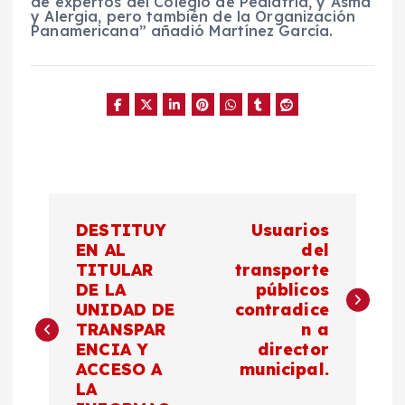
de expertos del Colegio de Pediatría, y Asma
y Alergia, pero también de la Organización
Panamericana” añadió Martínez García.
N
DESTITUY
Usuarios
a
EN AL
del
TITULAR
transporte
DE LA
públicos
v
UNIDAD DE
contradice
TRANSPAR
n a
e
ENCIA Y
director
ACCESO A
municipal.
g
LA