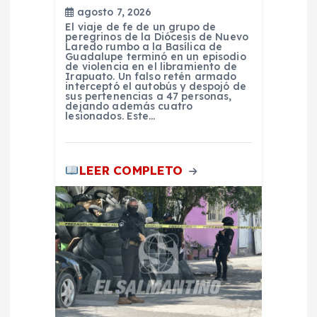
t
agosto 7, 2026
El viaje de fe de un grupo de
peregrinos de la Diócesis de Nuevo
r
Laredo rumbo a la Basílica de
Guadalupe terminó en un episodio
de violencia en el libramiento de
Irapuato. Un falso retén armado
a
interceptó el autobús y despojó de
sus pertenencias a 47 personas,
dejando además cuatro
d
lesionados. Este…
a
LEER COMPLETO
s