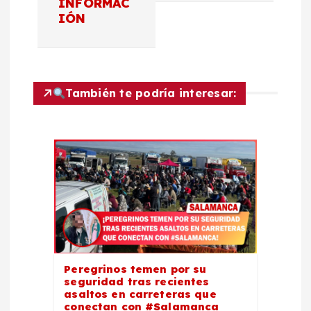
INFORMAC
a
IÓN
c
i
También te podría interesar:
ó
n
d
e
e
Peregrinos temen por su
seguridad tras recientes
n
asaltos en carreteras que
conectan con #Salamanca