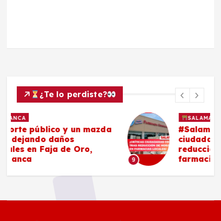
¿Te lo perdiste?
SALAMANCA
a
#Salamanca Críticas
ciudadanas continúan tras
reducción de horarios en
farmacias locales
9