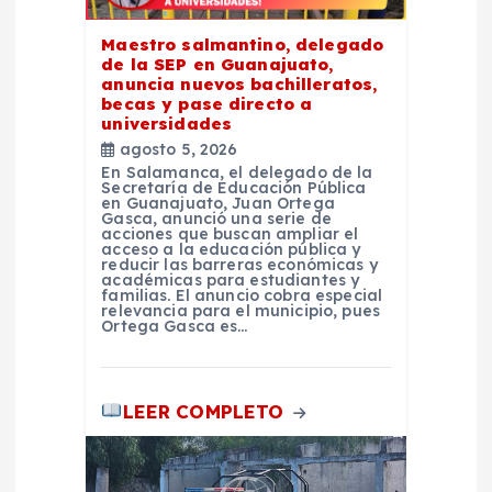
e
Maestro salmantino, delegado
n
de la SEP en Guanajuato,
anuncia nuevos bachilleratos,
t
becas y pase directo a
universidades
agosto 5, 2026
r
En Salamanca, el delegado de la
Secretaría de Educación Pública
en Guanajuato, Juan Ortega
a
Gasca, anunció una serie de
acciones que buscan ampliar el
acceso a la educación pública y
d
reducir las barreras económicas y
académicas para estudiantes y
familias. El anuncio cobra especial
relevancia para el municipio, pues
a
Ortega Gasca es…
s
LEER COMPLETO