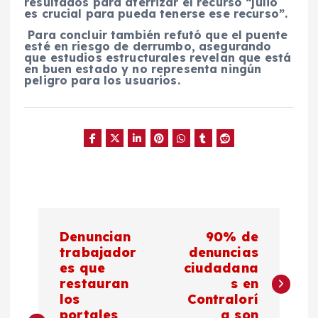
resultados para aterrizar el recurso “julio
es crucial para pueda tenerse ese recurso”.
Para concluir también refutó que el puente
esté en riesgo de derrumbo, asegurando
que estudios estructurales revelan que está
en buen estado y no representa ningún
peligro para los usuarios.
N
Denuncian
90% de
a
trabajador
denuncias
es que
ciudadana
restauran
s en
v
los
Contralorí
portales
a son