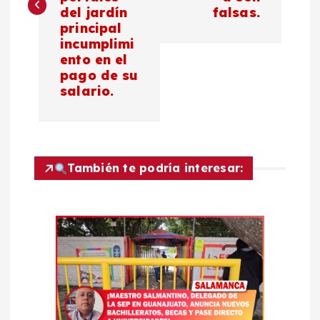
e
del jardín
falsas.
principal
g
incumplimi
ento en el
a
pago de su
salario.
c
i
También te podría interesar:
ó
n
d
e