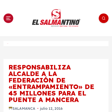
S
a
l
t
a
r
a
l
c
o
El Salmantino - medios/noticias/editorial
n
t
e
Inicio
n
i
d
o
RESPONSABILIZA
ALCALDE A LA
FEDERACIÓN DE
«ENTRAMPAMIENTO» DE
45 MILLONES PARA EL
PUENTE A MANCERA
SALAMANCA
julio 12, 2016