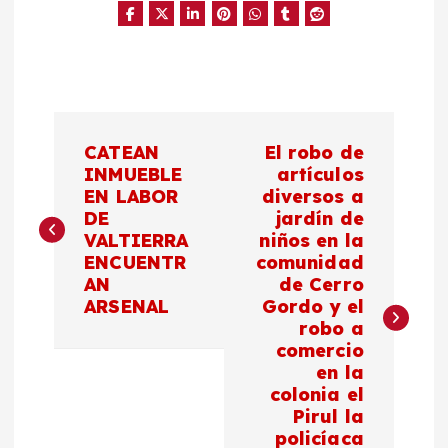
N
CATEAN
El robo de
a
INMUEBLE
artículos
EN LABOR
diversos a
DE
jardín de
v
VALTIERRA
niños en la
ENCUENTR
comunidad
e
AN
de Cerro
ARSENAL
Gordo y el
g
robo a
comercio
a
en la
colonia el
c
Pirul la
policíaca