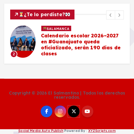
¿Te lo perdiste?
SALAMANCA
Calendario escolar 2026–2027
en #Guanajuato queda
oficializado, serán 190 días de
clases
2
Copyright © 2026 El Salmantino | Todos los derechos
reservados.
Social Media Auto Publish
Powered By :
XYZScripts.com