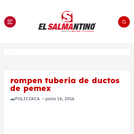
S
a
l
t
a
r
a
l
c
o
El Salmantino - medios/noticias/editorial
n
t
e
Inicio
n
i
d
o
rompen tubería de ductos
de pemex
POLICIACA
junio 16, 2016