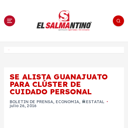
S
a
l
t
a
r
a
l
c
o
El Salmantino - medios/noticias/editorial
n
t
e
Inicio
n
i
d
o
SE ALISTA GUANAJUATO
PARA CLÚSTER DE
CUIDADO PERSONAL
BOLETIN DE PRENSA
,
ECONOMIA
,
ESTATAL
julio 26, 2016