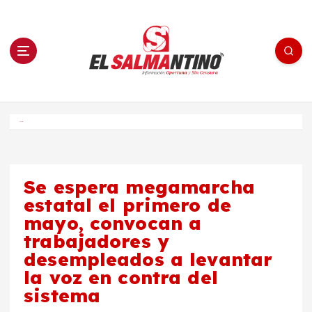
S
a
l
t
a
r
a
l
c
o
El Salmantino - medios/noticias/editorial
n
t
e
Inicio
n
i
d
o
Se espera megamarcha
estatal el primero de
mayo, convocan a
trabajadores y
desempleados a levantar
la voz en contra del
sistema