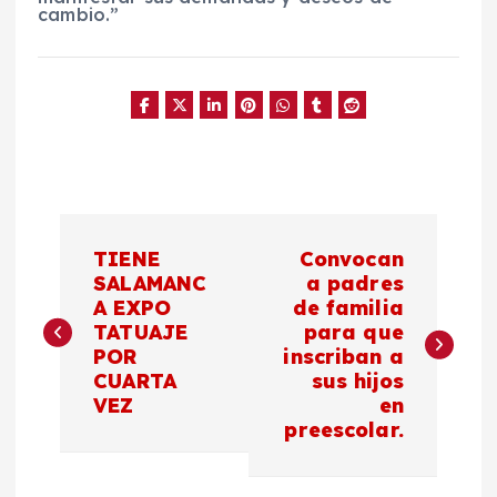
cambio.”
N
TIENE
Convocan
a
SALAMANC
a padres
A EXPO
de familia
TATUAJE
para que
v
POR
inscriban a
CUARTA
sus hijos
e
VEZ
en
preescolar.
g