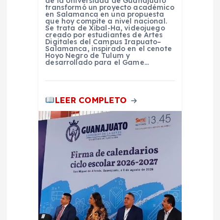
t
de la Universidad de Guanajuato
transformó un proyecto académico
en Salamanca en una propuesta
r
que hoy compite a nivel nacional.
Se trata de Xibal-Ha, videojuego
creado por estudiantes de Artes
Digitales del Campus Irapuato–
a
Salamanca, inspirado en el cenote
Hoyo Negro de Tulum y
desarrollado para el Game…
d
a
LEER COMPLETO
s