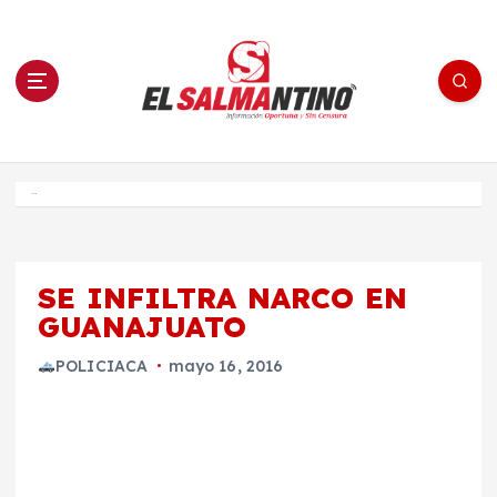
S
a
l
t
a
r
a
l
c
o
El Salmantino - medios/noticias/editorial
n
t
e
Inicio
n
i
d
o
SE INFILTRA NARCO EN
GUANAJUATO
POLICIACA
mayo 16, 2016