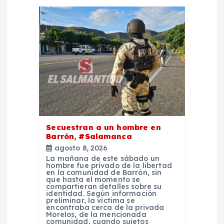
c
i
ó
n
d
e
Secuestran a un hombre en
Barrón, #Salamanca
e
agosto 8, 2026
La mañana de este sábado un
hombre fue privado de la libertad
n
en la comunidad de Barrón, sin
que hasta el momento se
compartieran detalles sobre su
t
identidad. Según información
preliminar, la víctima se
encontraba cerca de la privada
Morelos, de la mencionada
r
comunidad, cuando sujetos