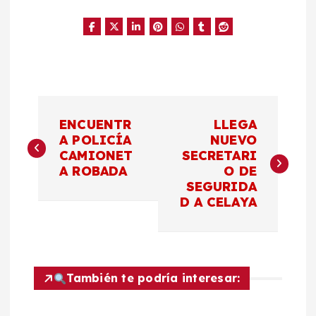
N
ENCUENTR
LLEGA
a
A POLICÍA
NUEVO
CAMIONET
SECRETARI
A ROBADA
O DE
v
SEGURIDA
D A CELAYA
e
g
a
También te podría interesar: