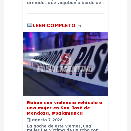
armados que viajaban a bordo de…
a
d
LEER COMPLETO
a
s
Roban con violencia vehículo a
una mujer en San José de
Mendoza, #Salamanca
agosto 7, 2026
La noche de este viernes, una
mujer fue víctima de un robo con