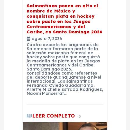
e
Salmantinas ponen en alto el
nombre de México y
e
conquistan plata en hockey
sobre pasto en los Juegos
Centroamericanos y del
n
Caribe, en Santo Domingo 2026
agosto 7, 2026
t
Cuatro deportistas originarias de
Salamanca formaron parte de la
selección mexicana femenil de
r
hockey sobre pasto que conquistó
la medalla de plata en los Juegos
Centroamericanos y del Caribe
Santo Domingo 2026,
a
consolidándose como referentes
del deporte guanajuatense a nivel
internacional. Las salmantinas
d
Fernanda Oviedo Guadarrama,
Arlette Michelle Estrada Rodríguez,
Naomi Monserrat…
a
s
LEER COMPLETO