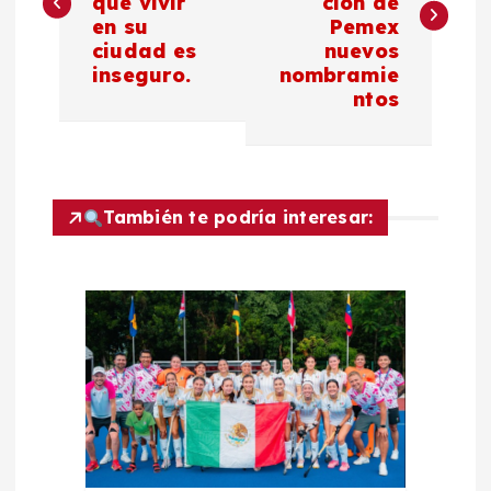
que vivir
ción de
v
en su
Pemex
ciudad es
nuevos
e
inseguro.
nombramie
ntos
g
a
c
También te podría interesar:
i
ó
n
d