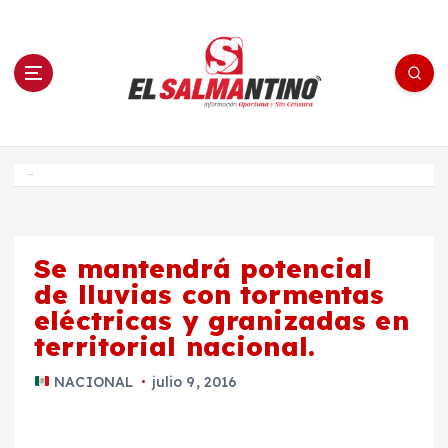
S
a
l
t
a
r
a
l
c
o
El Salmantino - medios/noticias/editorial
n
t
e
Inicio
n
i
d
o
Se mantendrá potencial
de lluvias con tormentas
eléctricas y granizadas en
territorial nacional.
NACIONAL
julio 9, 2016