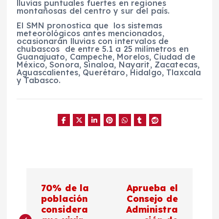
lluvias puntuales fuertes en regiones
montañosas del centro y sur del país.
El SMN pronostica que los sistemas
meteorológicos antes mencionados,
ocasionarán lluvias con intervalos de
chubascos de entre 5.1 a 25 milímetros en
Guanajuato, Campeche, Morelos, Ciudad de
México, Sonora, Sinaloa, Nayarit, Zacatecas,
Aguascalientes, Querétaro, Hidalgo, Tlaxcala
y Tabasco.
N
70% de la
Aprueba el
a
población
Consejo de
considera
Administra