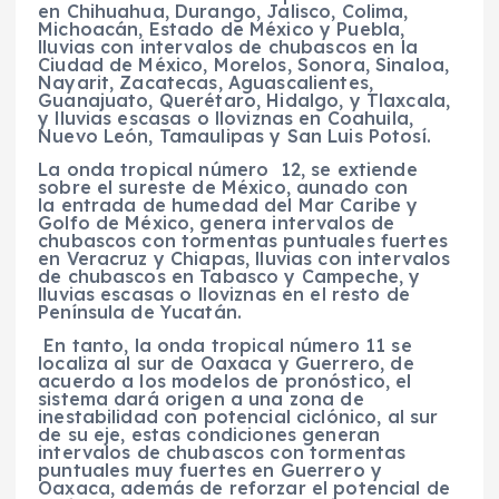
en Chihuahua, Durango, Jalisco, Colima,
Michoacán, Estado de México y Puebla,
lluvias con intervalos de chubascos en la
Ciudad de México, Morelos, Sonora, Sinaloa,
Nayarit, Zacatecas, Aguascalientes,
Guanajuato, Querétaro, Hidalgo, y Tlaxcala,
y lluvias escasas o lloviznas en Coahuila,
Nuevo León, Tamaulipas y San Luis Potosí.
La onda tropical número 12, se extiende
sobre el sureste de México, aunado con
la entrada de humedad del Mar Caribe y
Golfo de México, genera intervalos de
chubascos con tormentas puntuales fuertes
en Veracruz y Chiapas, lluvias con intervalos
de chubascos en Tabasco y Campeche, y
lluvias escasas o lloviznas en el resto de
Península de Yucatán.
En tanto, la onda tropical número 11 se
localiza al sur de Oaxaca y Guerrero, de
acuerdo a los modelos de pronóstico, el
sistema dará origen a una zona de
inestabilidad con potencial ciclónico, al sur
de su eje, estas condiciones generan
intervalos de chubascos con tormentas
puntuales muy fuertes en Guerrero y
Oaxaca, además de reforzar el potencial de