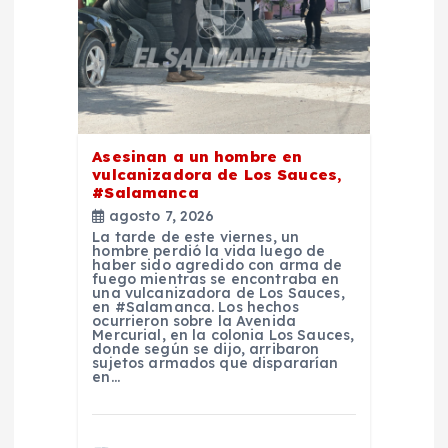
n
d
e
e
Asesinan a un hombre en
vulcanizadora de Los Sauces,
n
#Salamanca
agosto 7, 2026
La tarde de este viernes, un
t
hombre perdió la vida luego de
haber sido agredido con arma de
fuego mientras se encontraba en
r
una vulcanizadora de Los Sauces,
en #Salamanca. Los hechos
ocurrieron sobre la Avenida
Mercurial, en la colonia Los Sauces,
a
donde según se dijo, arribaron
sujetos armados que dispararían
en…
d