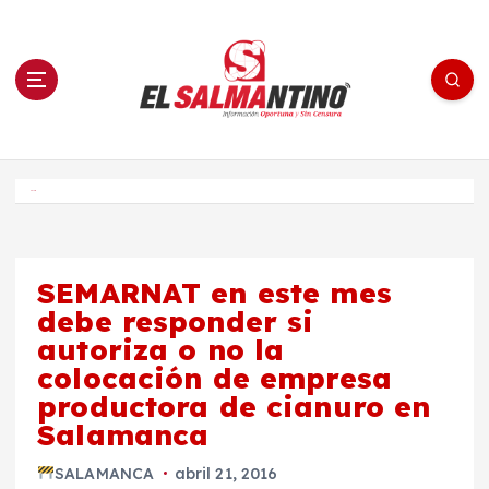
S
a
l
t
a
r
a
l
c
o
El Salmantino - medios/noticias/editorial
n
t
e
Inicio
n
i
d
o
SEMARNAT en este mes
debe responder si
autoriza o no la
colocación de empresa
productora de cianuro en
Salamanca
SALAMANCA
abril 21, 2016