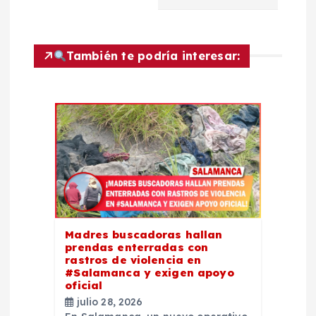
a
c
También te podría interesar:
i
ó
n
d
e
Madres buscadoras hallan
e
prendas enterradas con
rastros de violencia en
#Salamanca y exigen apoyo
n
oficial
julio 28, 2026