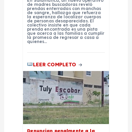
t
En Salamanca, un nuevo operativo
de madres buscadoras reveló
prendas enterradas con manchas
de sangre, hallazgo que refuerza
r
la esperanza de localizar cuerpos
de personas desaparecidas. El
colectivo insiste en que cada
a
prenda encontrada es una pista
que acerca a las familias a cumplir
la promesa de regresar a casa a
quienes…
d
a
LEER COMPLETO
s
Denuncian penalmente a la