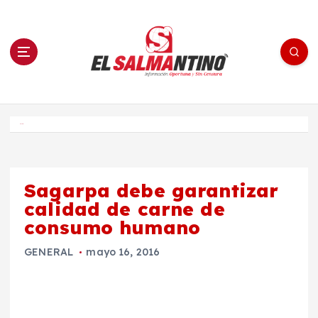
S
a
l
t
a
r
a
l
c
o
El Salmantino - medios/noticias/editorial
n
t
e
Inicio
n
i
d
o
Sagarpa debe garantizar
calidad de carne de
consumo humano
GENERAL
mayo 16, 2016