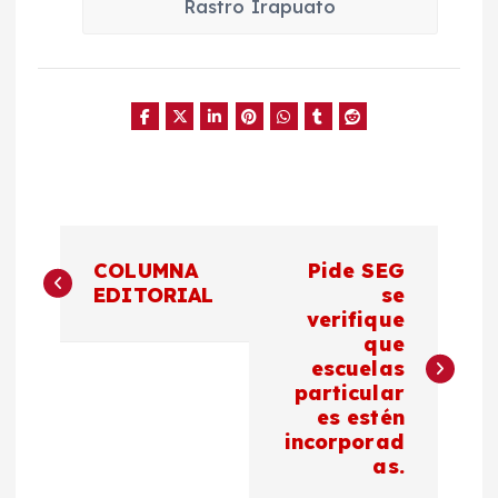
Rastro Irapuato
N
COLUMNA
Pide SEG
a
EDITORIAL
se
verifique
que
v
escuelas
particular
e
es estén
incorporad
g
as.