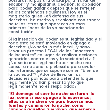
posturas, la postura oficial para tratar de
encubrir y manipular su decisión; la oposición
para poder ganar adeptos que se reflejen
en las contiendas siguientes. Hoy es el
magisterio quien –en defensa de sus
derechos- ha escrito y recalcado con sangre
aquellas letras que aparecen en esas
primeras líneas de la ya mencionada
constitución.
Si la intención del poder es su legitimidad y si
todo esto se está moviendo en apego a
derecho: ¿No sería lo más ideal –y sano-
llevar un proceso LEGAL de los “maestros
delincuentes” en lugar de realizar acciones
genocidas contra ellos y la sociedad civil?
¿No sería más legítimo haber hecho una
consulta nacional o plebiscito para avalar
las reformas que se supone son en “bien de
la sociedad”? ¿Adónde llevarán las
decisiones políticas para defender lo que
legalmente ya han prescrito y lo que
legítimamente no es respaldado?
“El domingo al caer la noche cortaron la
luz, como si eso apagara la esperanza;
ellos se atrincheraron para hacerse más
fuertes y caminaron la noche, como
caminan aquellos que viven, que esperan,