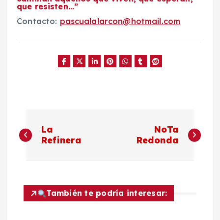
que resisten…”
Contacto:
pascualalarcon@hotmail.com
N
La
NoTa
a
Refinera
Redonda
v
e
También te podría interesar:
g