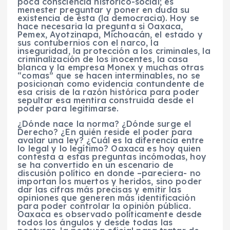
poca consciencia histórico-social; es
menester preguntar y poner en duda su
existencia de ésta (la democracia). Hoy se
hace necesaria la pregunta si Oaxaca,
Pemex, Ayotzinapa, Michoacán, el estado y
sus contubernios con el narco, la
inseguridad, la protección a los criminales, la
criminalización de los inocentes, la casa
blanca y la empresa Monex y muchas otras
“comas” que se hacen interminables, no se
posicionan como evidencia contundente de
esa crisis de la razón histórica para poder
sepultar esa mentira construida desde el
poder para legitimarse.
¿Dónde nace la norma? ¿Dónde surge el
Derecho? ¿En quién reside el poder para
avalar una ley? ¿Cuál es la diferencia entre
lo legal y lo legítimo? Oaxaca es hoy quien
contesta a estas preguntas incómodas, hoy
se ha convertido en un escenario de
discusión político en donde –pareciera- no
importan los muertos y heridos, sino poder
dar las cifras más precisas y emitir las
opiniones que generen más identificación
para poder controlar la opinión pública.
Oaxaca es observado políticamente desde
todos los ángulos y desde todas las