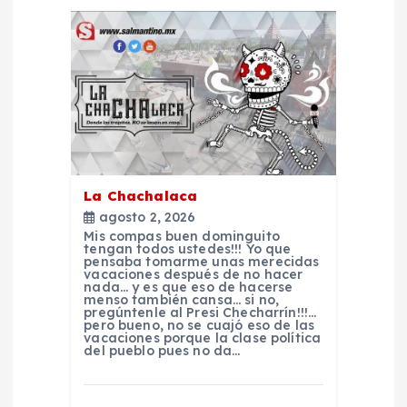
a
c
i
ó
La Chachalaca
n
agosto 2, 2026
Mis compas buen dominguito
d
tengan todos ustedes!!! Yo que
pensaba tomarme unas merecidas
vacaciones después de no hacer
nada… y es que eso de hacerse
e
menso también cansa… si no,
pregúntenle al Presi Checharrín!!!…
pero bueno, no se cuajó eso de las
e
vacaciones porque la clase política
del pueblo pues no da…
n