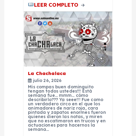
LEER COMPLETO
t
r
a
d
a
La Chachalaca
julio 26, 2026
s
Mis compas buen dominguito
tengan todos ustedes!!! Está
semana fue… mmm… cómo
describirlo??? Ya seee!!! Fue como
un verdadero circo en el que los
animadores de nariz roja, cara
pintada y zapatos enormes fueron
quienes dieron las notas, y miren
que no escatimaron en trucos y en
actuaciones para hacernos la
semana…