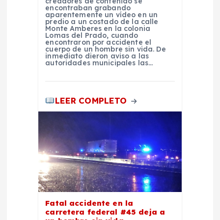
creadores de contenido se
encontraban grabando
e
aparentemente un vídeo en un
predio a un costado de la calle
Monte Amberes en la colonia
Lomas del Prado, cuando
n
encontraron por accidente el
cuerpo de un hombre sin vida. De
inmediato dieron aviso a las
t
autoridades municipales las…
r
LEER COMPLETO
a
d
a
s
Fatal accidente en la
carretera federal #45 deja a