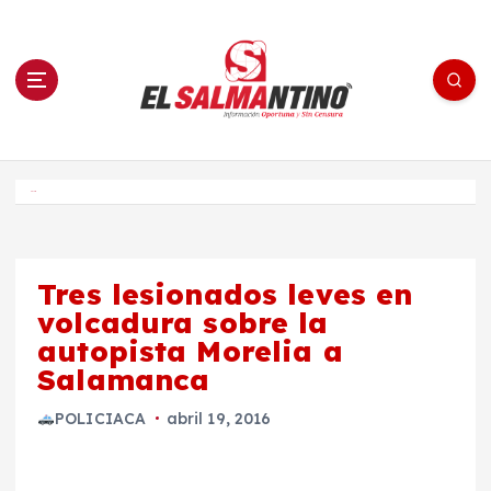
S
a
l
t
a
r
a
l
c
o
El Salmantino - medios/noticias/editorial
n
t
e
Inicio
n
i
d
o
Tres lesionados leves en
volcadura sobre la
autopista Morelia a
Salamanca
POLICIACA
abril 19, 2016