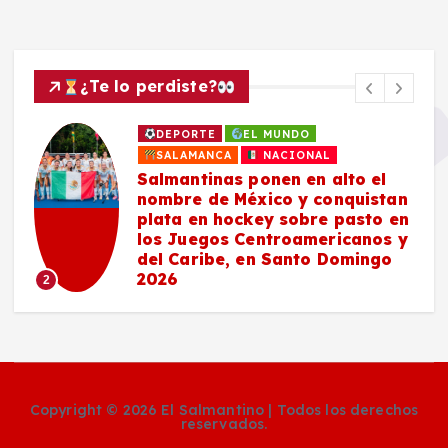
¿Te lo perdiste?
DEPORTE
EL MUNDO
SALAMANCA
NACIONAL
Salmantinas ponen en alto el
nombre de México y conquistan
plata en hockey sobre pasto en
los Juegos Centroamericanos y
del Caribe, en Santo Domingo
2026
2
Copyright © 2026 El Salmantino | Todos los derechos
reservados.