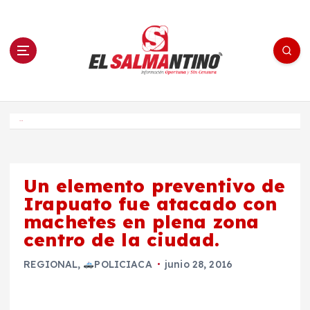
S
a
l
t
a
r
a
l
c
o
El Salmantino - medios/noticias/editorial
n
t
e
Inicio
n
i
d
o
Un elemento preventivo de
Irapuato fue atacado con
machetes en plena zona
centro de la ciudad.
REGIONAL
,
POLICIACA
junio 28, 2016