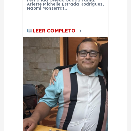
a
Fernanda Oviedo Guadarrama,
Arlette Michelle Estrada Rodríguez,
Naomi Monserrat…
s
LEER COMPLETO