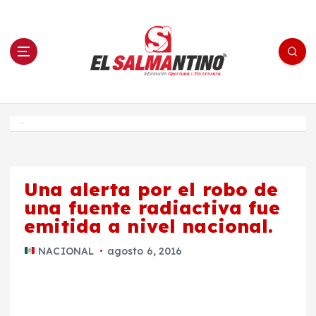
S
a
l
t
a
r
a
l
c
o
El Salmantino - medios/noticias/editorial
n
t
e
Inicio
n
i
d
o
Una alerta por el robo de
una fuente radiactiva fue
emitida a nivel nacional.
NACIONAL
agosto 6, 2016