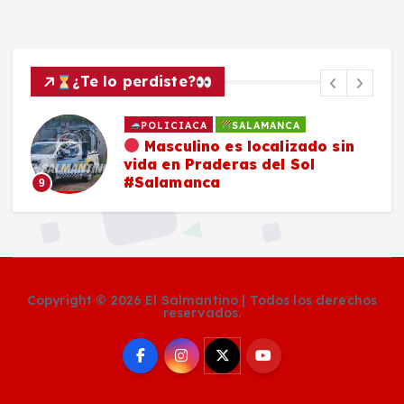
¿Te lo perdiste?
POLICIACA
SALAMANCA
Masculino es localizado sin
vida en Praderas del Sol
#Salamanca
9
1
Copyright © 2026 El Salmantino | Todos los derechos
reservados.