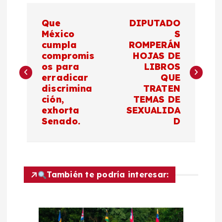
N
Que
DIPUTADO
a
México
S
cumpla
ROMPERÁN
compromis
HOJAS DE
v
os para
LIBROS
erradicar
QUE
e
discrimina
TRATEN
ción,
TEMAS DE
g
exhorta
SEXUALIDA
Senado.
D
a
c
También te podría interesar:
i
ó