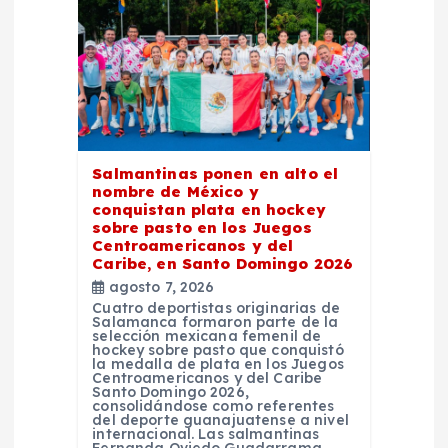
n
d
e
e
Salmantinas ponen en alto el
nombre de México y
n
conquistan plata en hockey
sobre pasto en los Juegos
Centroamericanos y del
t
Caribe, en Santo Domingo 2026
agosto 7, 2026
r
Cuatro deportistas originarias de
Salamanca formaron parte de la
selección mexicana femenil de
a
hockey sobre pasto que conquistó
la medalla de plata en los Juegos
Centroamericanos y del Caribe
Santo Domingo 2026,
d
consolidándose como referentes
del deporte guanajuatense a nivel
internacional. Las salmantinas