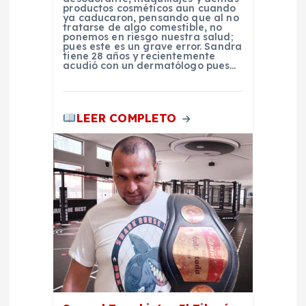
r
productos cosméticos aun cuando
ya caducaron, pensando que al no
tratarse de algo comestible, no
a
ponemos en riesgo nuestra salud;
pues este es un grave error. Sandra
tiene 28 años y recientemente
d
acudió con un dermatólogo pues…
a
LEER COMPLETO
s