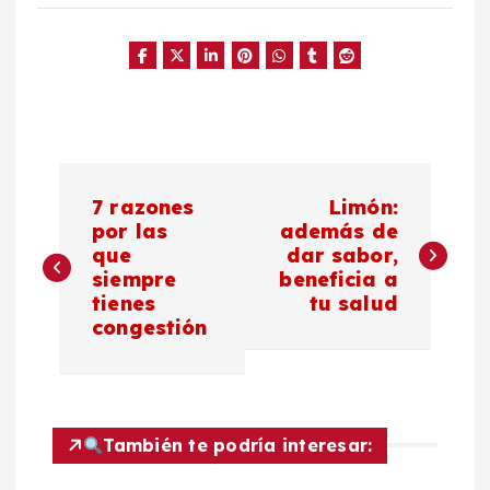
N
7 razones
Limón:
a
por las
además de
que
dar sabor,
siempre
beneficia a
v
tienes
tu salud
congestión
e
g
a
También te podría interesar: