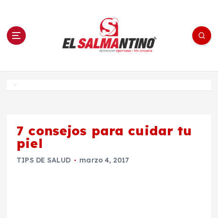
S
a
l
t
a
r
a
l
c
o
El Salmantino - medios/noticias/editorial
n
t
e
Inicio
n
i
d
o
7 consejos para cuidar tu
piel
TIPS DE SALUD
marzo 4, 2017